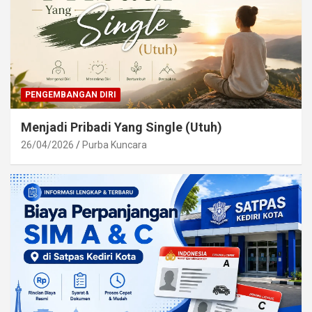
PENGEMBANGAN DIRI
Menjadi Pribadi Yang Single (Utuh)
26/04/2026
Purba Kuncara