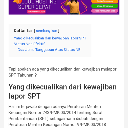
Daftar Isi
sembunyikan
Yang dikecualikan dari kewajiban lapor SPT
Status Non Efektif
Dua Jenis Tanggapan Atas Status NE
Tapi apakah ada yang dikecualikan dari kewajiban melapor
SPT Tahunan ?
Yang dikecualikan dari kewajiban
lapor SPT
Hal ini terjawab dengan adanya Peraturan Menteri
Keuangan Nomor 243/PMK.03/2014 tentang Surat
Pemberitahuan (SPT) sebagaimana diubah dengan
Peraturan Menteri Keuangan Nomor 9/PMK.03/2018