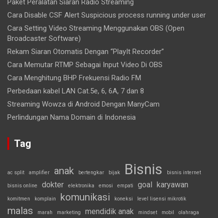
Paket Peralatan Siaran Radio Streaming
Cara Disable CSF Alert Suspicious process running under user
Cara Setting Video Streaming Menggunakan OBS (Open
Broadcaster Software)
Rekam Siaran Otomatis Dengan “PlayIt Recorder”
Cara Memutar RTMP Sebagai Input Video Di OBS
Cara Menghitung BHP Frekuensi Radio FM
Perbedaan kabel LAN Cat.5e, 6, 6A, 7 dan 8
Streaming Wowza di Android Dengan ManyCam
Perlindungan Nama Domain di Indonesia
Tag
Bisnis
anak
ac split
amplifier
bertengkar
bijak
bisnis internet
dokter
goal
karyawan
bisnis online
elektronika
emosi
empati
komunikasi
komitmen
komplain
koneksi
level lisensi mikrotik
malas
mendidik anak
marah
marketing
mindset
mobil
olahraga