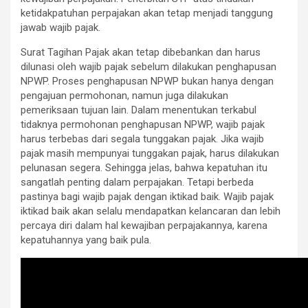
ketidakpatuhan perpajakan akan tetap menjadi tanggung
jawab wajib pajak.
Surat Tagihan Pajak akan tetap dibebankan dan harus
dilunasi oleh wajib pajak sebelum dilakukan penghapusan
NPWP. Proses penghapusan NPWP bukan hanya dengan
pengajuan permohonan, namun juga dilakukan
pemeriksaan tujuan lain. Dalam menentukan terkabul
tidaknya permohonan penghapusan NPWP, wajib pajak
harus terbebas dari segala tunggakan pajak. Jika wajib
pajak masih mempunyai tunggakan pajak, harus dilakukan
pelunasan segera. Sehingga jelas, bahwa kepatuhan itu
sangatlah penting dalam perpajakan. Tetapi berbeda
pastinya bagi wajib pajak dengan iktikad baik. Wajib pajak
iktikad baik akan selalu mendapatkan kelancaran dan lebih
percaya diri dalam hal kewajiban perpajakannya, karena
kepatuhannya yang baik pula.