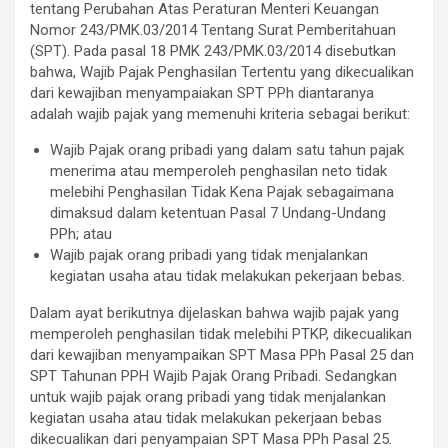
tentang Perubahan Atas Peraturan Menteri Keuangan
Nomor 243/PMK.03/2014 Tentang Surat Pemberitahuan
(SPT). Pada pasal 18 PMK 243/PMK.03/2014 disebutkan
bahwa, Wajib Pajak Penghasilan Tertentu yang dikecualikan
dari kewajiban menyampaiakan SPT PPh diantaranya
adalah wajib pajak yang memenuhi kriteria sebagai berikut:
Wajib Pajak orang pribadi yang dalam satu tahun pajak
menerima atau memperoleh penghasilan neto tidak
melebihi Penghasilan Tidak Kena Pajak sebagaimana
dimaksud dalam ketentuan Pasal 7 Undang-Undang
PPh; atau
Wajib pajak orang pribadi yang tidak menjalankan
kegiatan usaha atau tidak melakukan pekerjaan bebas.
Dalam ayat berikutnya dijelaskan bahwa wajib pajak yang
memperoleh penghasilan tidak melebihi PTKP, dikecualikan
dari kewajiban menyampaikan SPT Masa PPh Pasal 25 dan
SPT Tahunan PPH Wajib Pajak Orang Pribadi. Sedangkan
untuk wajib pajak orang pribadi yang tidak menjalankan
kegiatan usaha atau tidak melakukan pekerjaan bebas
dikecualikan dari penyampaian SPT Masa PPh Pasal 25.