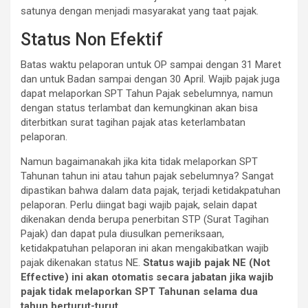
satunya dengan menjadi masyarakat yang taat pajak.
Status Non Efektif
Batas waktu pelaporan untuk OP sampai dengan 31 Maret
dan untuk Badan sampai dengan 30 April. Wajib pajak juga
dapat melaporkan SPT Tahun Pajak sebelumnya, namun
dengan status terlambat dan kemungkinan akan bisa
diterbitkan surat tagihan pajak atas keterlambatan
pelaporan.
Namun bagaimanakah jika kita tidak melaporkan SPT
Tahunan tahun ini atau tahun pajak sebelumnya? Sangat
dipastikan bahwa dalam data pajak, terjadi ketidakpatuhan
pelaporan. Perlu diingat bagi wajib pajak, selain dapat
dikenakan denda berupa penerbitan STP (Surat Tagihan
Pajak) dan dapat pula diusulkan pemeriksaan,
ketidakpatuhan pelaporan ini akan mengakibatkan wajib
pajak dikenakan status NE.
Status wajib pajak NE (Not
Effective) ini akan otomatis secara jabatan jika wajib
pajak tidak melaporkan SPT Tahunan selama dua
tahun berturut-turut.