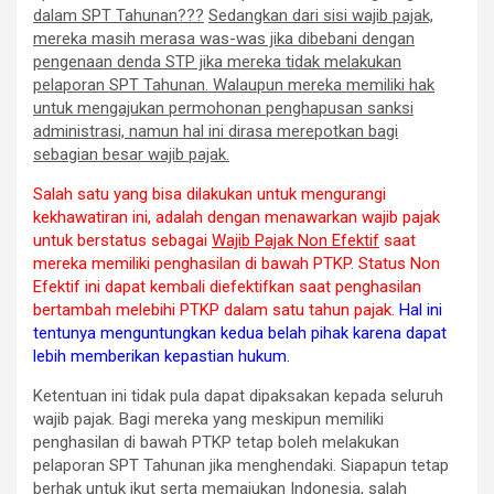
dalam SPT Tahunan???
Sedangkan dari sisi wajib pajak,
mereka masih merasa was-was jika dibebani dengan
pengenaan denda STP jika mereka tidak melakukan
pelaporan SPT Tahunan. Walaupun mereka memiliki hak
untuk mengajukan permohonan penghapusan sanksi
administrasi, namun hal ini dirasa merepotkan bagi
sebagian besar wajib pajak.
Salah satu yang bisa dilakukan untuk mengurangi
kekhawatiran ini, adalah dengan menawarkan wajib pajak
untuk berstatus sebagai
Wajib Pajak Non Efektif
saat
mereka memiliki penghasilan di bawah PTKP. Status Non
Efektif ini dapat kembali diefektifkan saat penghasilan
bertambah melebihi PTKP dalam satu tahun pajak.
Hal ini
tentunya menguntungkan kedua belah pihak karena dapat
lebih memberikan kepastian hukum.
Ketentuan ini tidak pula dapat dipaksakan kepada seluruh
wajib pajak. Bagi mereka yang meskipun memiliki
penghasilan di bawah PTKP tetap boleh melakukan
pelaporan SPT Tahunan jika menghendaki. Siapapun tetap
berhak untuk ikut serta memajukan Indonesia, salah