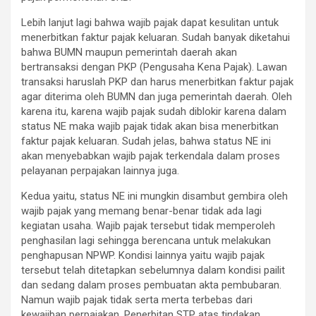
Lebih lanjut lagi bahwa wajib pajak dapat kesulitan untuk
menerbitkan faktur pajak keluaran. Sudah banyak diketahui
bahwa BUMN maupun pemerintah daerah akan
bertransaksi dengan PKP (Pengusaha Kena Pajak). Lawan
transaksi haruslah PKP dan harus menerbitkan faktur pajak
agar diterima oleh BUMN dan juga pemerintah daerah. Oleh
karena itu, karena wajib pajak sudah diblokir karena dalam
status NE maka wajib pajak tidak akan bisa menerbitkan
faktur pajak keluaran. Sudah jelas, bahwa status NE ini
akan menyebabkan wajib pajak terkendala dalam proses
pelayanan perpajakan lainnya juga.
Kedua yaitu, status NE ini mungkin disambut gembira oleh
wajib pajak yang memang benar-benar tidak ada lagi
kegiatan usaha. Wajib pajak tersebut tidak memperoleh
penghasilan lagi sehingga berencana untuk melakukan
penghapusan NPWP. Kondisi lainnya yaitu wajib pajak
tersebut telah ditetapkan sebelumnya dalam kondisi pailit
dan sedang dalam proses pembuatan akta pembubaran.
Namun wajib pajak tidak serta merta terbebas dari
kewajiban perpajakan. Penerbitan STP atas tindakan