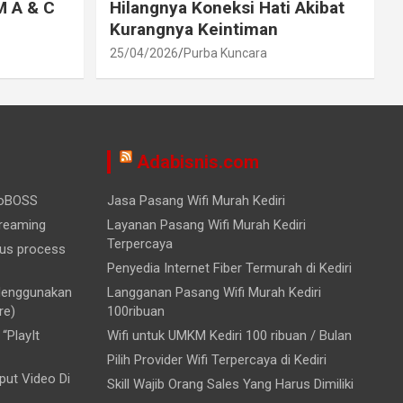
M A & C
Hilangnya Koneksi Hati Akibat
Kurangnya Keintiman
25/04/2026
Purba Kuncara
Adabisnis.com
ioBOSS
Jasa Pasang Wifi Murah Kediri
treaming
Layanan Pasang Wifi Murah Kediri
Terpercaya
ous process
Penyedia Internet Fiber Termurah di Kediri
 Menggunakan
Langganan Pasang Wifi Murah Kediri
re)
100ribuan
“PlayIt
Wifi untuk UMKM Kediri 100 ribuan / Bulan
Pilih Provider Wifi Terpercaya di Kediri
ut Video Di
Skill Wajib Orang Sales Yang Harus Dimiliki