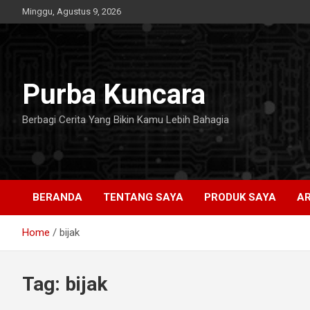
Skip
Minggu, Agustus 9, 2026
to
content
Purba Kuncara
Berbagi Cerita Yang Bikin Kamu Lebih Bahagia
BERANDA
TENTANG SAYA
PRODUK SAYA
AR
Home
bijak
Tag:
bijak