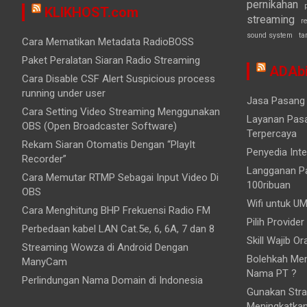
pernikahan
KLIKHOST.com
streaming
r
sound system
ta
Cara Mematikan Metadata RadioBOSS
Paket Peralatan Siaran Radio Streaming
ADAbi
Cara Disable CSF Alert Suspicious process
running under user
Jasa Pasang 
Cara Setting Video Streaming Menggunakan
Layanan Pasa
OBS (Open Broadcaster Software)
Terpercaya
Rekam Siaran Otomatis Dengan “PlayIt
Penyedia Inte
Recorder”
Langganan Pa
Cara Memutar RTMP Sebagai Input Video Di
100ribuan
OBS
Wifi untuk UM
Cara Menghitung BHP Frekuensi Radio FM
Pilih Provider
Perbedaan kabel LAN Cat.5e, 6, 6A, 7 dan 8
Skill Wajib O
Streaming Wowza di Android Dengan
Bolehkah Mem
ManyCam
Nama PT ?
Perlindungan Nama Domain di Indonesia
Gunakan Stra
Meningkatka