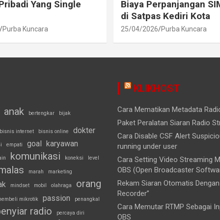
Pribadi Yang Single
Biaya Perpanjangan SI
di Satpas Kediri Kota
Purba Kuncara
25/04/2026
Purba Kuncara
KLIKHOST
Cara Mematikan Metadata Rad
anak
bertengkar
bijak
Paket Peralatan Siaran Radio S
dokter
bisnis internet
bisnis online
Cara Disable CSF Alert Suspici
goal
karyawan
i
empati
running under user
komunikasi
ain
koneksi
level
Cara Setting Video Streaming
malas
OBS (Open Broadcaster Softwa
marah
marketing
orang
Rekam Siaran Otomatis Dengan 
ak
mindset
mobil
olahraga
Recorder”
passion
embeli mikrotik
penangkal
Cara Memutar RTMP Sebagai Inp
enyiar radio
percaya diri
OBS