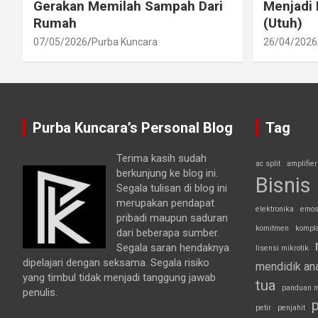
Gerakan Memilah Sampah Dari
Menjadi 
Rumah
(Utuh)
07/05/2026
Purba Kuncara
26/04/2026
Purba Kuncara’s Personal Blog
Tag
Terima kasih sudah
ac split
amplifier
berkunjung ke blog ini.
Bisnis
Segala tulisan di blog ini
merupakan pendapat
elektronika
emos
pribadi maupun saduran
komitmen
kompl
dari beberapa sumber.
Segala saran hendaknya
lisensi mikrotik
dipelajari dengan seksama. Segala risiko
mendidik an
yang timbul tidak menjadi tanggung jawab
tua
panduan m
penulis.
p
petir
penjahit