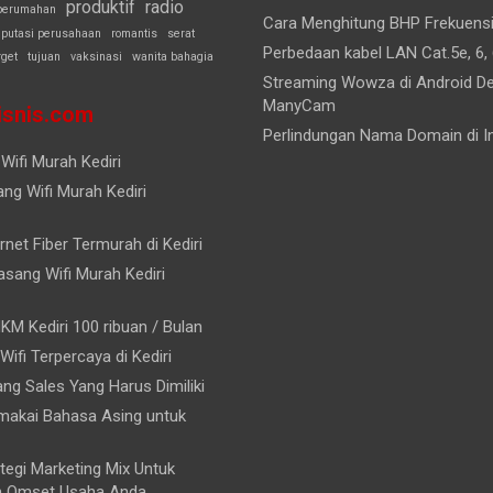
produktif
radio
perumahan
Cara Menghitung BHP Frekuens
eputasi perusahaan
romantis
serat
Perbedaan kabel LAN Cat.5e, 6, 
rget
tujuan
vaksinasi
wanita bahagia
Streaming Wowza di Android D
ManyCam
snis.com
Perlindungan Nama Domain di I
Wifi Murah Kediri
ng Wifi Murah Kediri
rnet Fiber Termurah di Kediri
sang Wifi Murah Kediri
KM Kediri 100 ribuan / Bulan
 Wifi Terpercaya di Kediri
rang Sales Yang Harus Dimiliki
akai Bahasa Asing untuk
tegi Marketing Mix Untuk
n Omset Usaha Anda