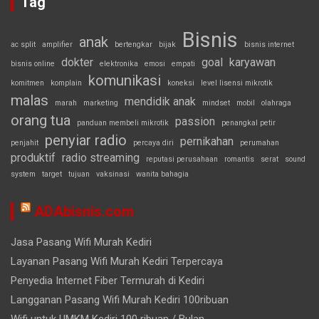
Tag
Bisnis
anak
ac split
amplifier
bertengkar
bijak
bisnis internet
dokter
goal
karyawan
bisnis online
elektronika
emosi
empati
komunikasi
komitmen
komplain
koneksi
level lisensi mikrotik
malas
mendidik anak
marah
marketing
mindset
mobil
olahraga
orang tua
passion
panduan membeli mikrotik
penangkal petir
penyiar radio
pernikahan
penjahit
percaya diri
perumahan
produktif
radio streaming
reputasi perusahaan
romantis
serat
sound
system
target
tujuan
vaksinasi
wanita bahagia
ADAbisnis.com
Jasa Pasang Wifi Murah Kediri
Layanan Pasang Wifi Murah Kediri Terpercaya
Penyedia Internet Fiber Termurah di Kediri
Langganan Pasang Wifi Murah Kediri 100ribuan