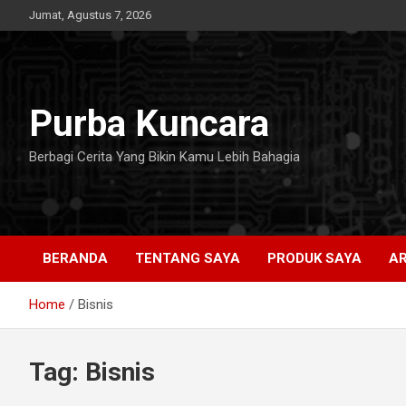
Skip
Jumat, Agustus 7, 2026
to
content
Purba Kuncara
Berbagi Cerita Yang Bikin Kamu Lebih Bahagia
BERANDA
TENTANG SAYA
PRODUK SAYA
AR
Home
Bisnis
Tag:
Bisnis