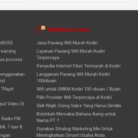
Adabisnis.com
ioBOSS
Jasa Pasang Wifi Murah Kediri
treaming
Layanan Pasang Wifi Murah Kediri
Terpercaya
ous process
Penyedia Internet Fiber Termurah di Kediri
 Menggunakan
Langganan Pasang Wifi Murah Kediri
re)
100ribuan
“PlayIt
Wifi untuk UMKM Kediri 100 ribuan / Bulan
Pilih Provider Wifi Terpercaya di Kediri
ut Video Di
Skill Wajib Orang Sales Yang Harus Dimiliki
Bolehkah Memakai Bahasa Asing untuk
i Radio FM
Nama PT ?
6A, 7 dan 8
Gunakan Strategi Marketing Mix Untuk
engan
Meningkatkan Omset Usaha Anda