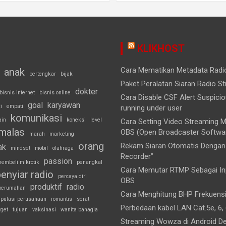
KLIKHOST
Cara Mematikan Metadata Rad
anak
bertengkar
bijak
Paket Peralatan Siaran Radio S
dokter
bisnis internet
bisnis online
Cara Disable CSF Alert Suspici
goal
karyawan
i
empati
running under user
komunikasi
ain
koneksi
level
Cara Setting Video Streaming
malas
OBS (Open Broadcaster Softwa
marah
marketing
orang
Rekam Siaran Otomatis Dengan 
ak
mindset
mobil
olahraga
Recorder”
passion
embeli mikrotik
penangkal
Cara Memutar RTMP Sebagai Inp
enyiar radio
percaya diri
OBS
produktif
radio
perumahan
Cara Menghitung BHP Frekuens
eputasi perusahaan
romantis
serat
Perbedaan kabel LAN Cat.5e, 6, 
rget
tujuan
vaksinasi
wanita bahagia
Streaming Wowza di Android D