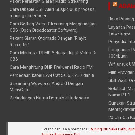
Paket Peralatan Siaran Radio Streaming
ADAbi
Cara Disable CSF Alert Suspicious process
running under user
Jasa Pasang 
Cara Setting Video Streaming Menggunakan
Layanan Pasa
OBS (Open Broadcaster Software)
Terpercaya
Rekam Siaran Otomatis Dengan “PlayIt
Penyedia Inte
Recorder”
Langganan Pa
Cara Memutar RTMP Sebagai Input Video Di
100ribuan
OBS
Wifi untuk UM
Cara Menghitung BHP Frekuensi Radio FM
Pilih Provider
Perbedaan kabel LAN Cat.5e, 6, 6A, 7 dan 8
Skill Wajib O
Streaming Wowza di Android Dengan
Bolehkah Mem
ManyCam
Nama PT ?
Perlindungan Nama Domain di Indonesia
Gunakan Stra
Meningkatka
20 Ciri-Ciri 
1 orang baru saja membaca :
Ajining Diri Saka Lathi, Aj
Agama Agemaning Diri