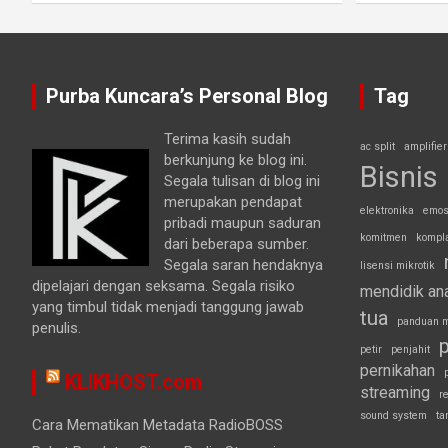
Purba Kuncara’s Personal Blog
Tag
Terima kasih sudah
ac split
amplifier
berkunjung ke blog ini.
Bisnis
Segala tulisan di blog ini
merupakan pendapat
elektronika
emos
pribadi maupun saduran
komitmen
kompl
dari beberapa sumber.
Segala saran hendaknya
lisensi mikrotik
dipelajari dengan seksama. Segala risiko
mendidik an
yang timbul tidak menjadi tanggung jawab
tua
panduan m
penulis.
p
petir
penjahit
pernikahan
KLIKHOST.com
streaming
r
sound system
ta
Cara Mematikan Metadata RadioBOSS