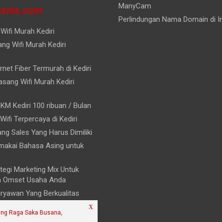
ManyCam
snis.com
Perlindungan Nama Domain di I
Wifi Murah Kediri
ng Wifi Murah Kediri
rnet Fiber Termurah di Kediri
sang Wifi Murah Kediri
KM Kediri 100 ribuan / Bulan
 Wifi Terpercaya di Kediri
rang Sales Yang Harus Dimiliki
akai Bahasa Asing untuk
tegi Marketing Mix Untuk
n Omset Usaha Anda
Karyawan Yang Berkualitas
X
ining Raga Saka Busana,