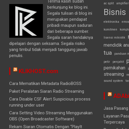
Terima kasih sudah
ac split
amplifier
berkunjung ke blog ini.
Bisnis
Segala tulisan di blog ini
merupakan pendapat
elektronika
emos
pribadi maupun saduran
komitmen
kompl
dari beberapa sumber.
Segala saran hendaknya
lisensi mikrotik
dipelajari dengan seksama. Segala risiko
mendidik an
yang timbul tidak menjadi tanggung jawab
tua
panduan m
penulis.
p
petir
penjahit
pernikahan
KLIKHOST.com
streaming
r
sound system
ta
Cara Mematikan Metadata RadioBOSS
Paket Peralatan Siaran Radio Streaming
ADAbi
Cara Disable CSF Alert Suspicious process
running under user
Jasa Pasang 
Cara Setting Video Streaming Menggunakan
Layanan Pasa
OBS (Open Broadcaster Software)
Terpercaya
Rekam Siaran Otomatis Dengan “PlayIt