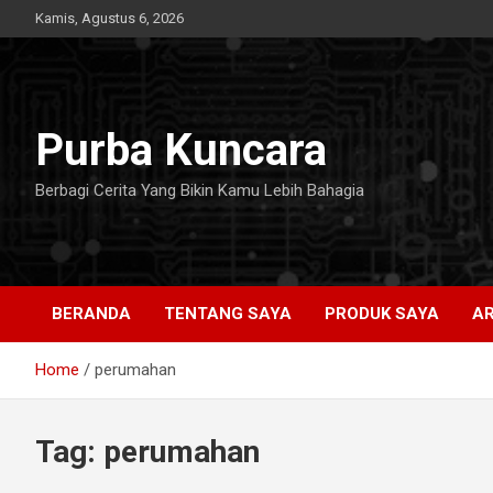
Skip
Kamis, Agustus 6, 2026
to
content
Purba Kuncara
Berbagi Cerita Yang Bikin Kamu Lebih Bahagia
BERANDA
TENTANG SAYA
PRODUK SAYA
AR
Home
perumahan
Tag:
perumahan