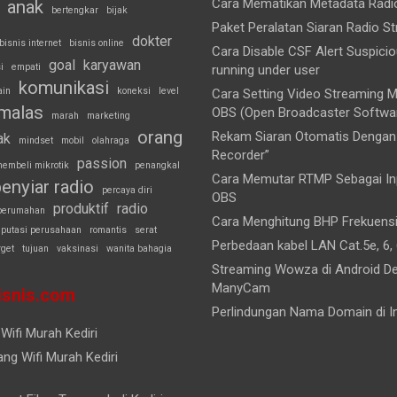
Cara Mematikan Metadata Rad
anak
bertengkar
bijak
Paket Peralatan Siaran Radio S
dokter
bisnis internet
bisnis online
Cara Disable CSF Alert Suspici
goal
karyawan
i
empati
running under user
komunikasi
ain
koneksi
level
Cara Setting Video Streaming
malas
OBS (Open Broadcaster Softwa
marah
marketing
orang
Rekam Siaran Otomatis Dengan 
ak
mindset
mobil
olahraga
Recorder”
passion
embeli mikrotik
penangkal
Cara Memutar RTMP Sebagai Inp
enyiar radio
percaya diri
OBS
produktif
radio
perumahan
Cara Menghitung BHP Frekuens
eputasi perusahaan
romantis
serat
Perbedaan kabel LAN Cat.5e, 6, 
rget
tujuan
vaksinasi
wanita bahagia
Streaming Wowza di Android D
ManyCam
snis.com
Perlindungan Nama Domain di I
Wifi Murah Kediri
ng Wifi Murah Kediri