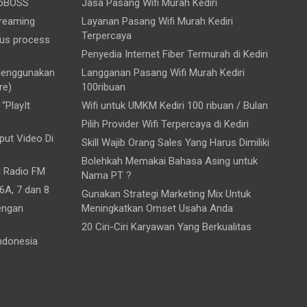
ioBOSS
Jasa Pasang Wifi Murah Kediri
treaming
Layanan Pasang Wifi Murah Kediri
Terpercaya
ous process
Penyedia Internet Fiber Termurah di Kediri
 Menggunakan
Langganan Pasang Wifi Murah Kediri
re)
100ribuan
“PlayIt
Wifi untuk UMKM Kediri 100 ribuan / Bulan
Pilih Provider Wifi Terpercaya di Kediri
ut Video Di
Skill Wajib Orang Sales Yang Harus Dimiliki
Bolehkah Memakai Bahasa Asing untuk
i Radio FM
Nama PT ?
6A, 7 dan 8
Gunakan Strategi Marketing Mix Untuk
engan
Meningkatkan Omset Usaha Anda
20 Ciri-Ciri Karyawan Yang Berkualitas
ndonesia