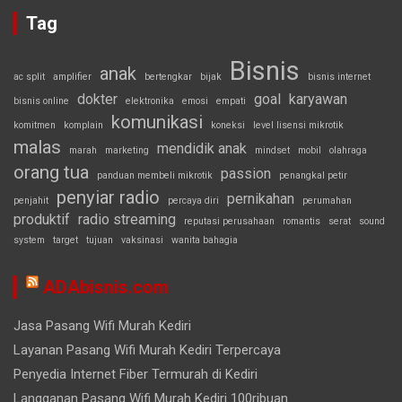
Tag
Bisnis
anak
ac split
amplifier
bertengkar
bijak
bisnis internet
dokter
goal
karyawan
bisnis online
elektronika
emosi
empati
komunikasi
komitmen
komplain
koneksi
level lisensi mikrotik
malas
mendidik anak
marah
marketing
mindset
mobil
olahraga
orang tua
passion
panduan membeli mikrotik
penangkal petir
penyiar radio
pernikahan
penjahit
percaya diri
perumahan
produktif
radio streaming
reputasi perusahaan
romantis
serat
sound
system
target
tujuan
vaksinasi
wanita bahagia
ADAbisnis.com
Jasa Pasang Wifi Murah Kediri
Layanan Pasang Wifi Murah Kediri Terpercaya
Penyedia Internet Fiber Termurah di Kediri
Langganan Pasang Wifi Murah Kediri 100ribuan