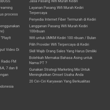
ioBOSS
Jasa Pasang Wifi Murah Kediri
treaming
Layanan Pasang Wifi Murah Kediri
Terpercaya
ous process
Penyedia Internet Fiber Termurah di Kediri
 Menggunakan
Langganan Pasang Wifi Murah Kediri
re)
100ribuan
“PlayIt
Wifi untuk UMKM Kediri 100 ribuan / Bulan
Pilih Provider Wifi Terpercaya di Kediri
ut Video Di
Skill Wajib Orang Sales Yang Harus Dimiliki
Bolehkah Memakai Bahasa Asing untuk
i Radio FM
Nama PT ?
6A, 7 dan 8
Gunakan Strategi Marketing Mix Untuk
engan
Meningkatkan Omset Usaha Anda
20 Ciri-Ciri Karyawan Yang Berkualitas
ndonesia