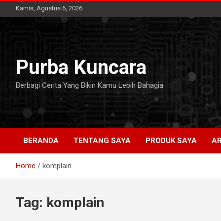
Skip
Kamis, Agustus 6, 2026
to
content
Purba Kuncara
Berbagi Cerita Yang Bikin Kamu Lebih Bahagia
BERANDA
TENTANG SAYA
PRODUK SAYA
AR
Home
komplain
Tag:
komplain