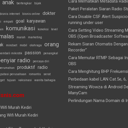
Cara Mematikan Metadata Rad
anak
bertengkar
bijak
Paket Peralatan Siaran Radio S
dokter
bisnis internet
bisnis online
Cara Disable CSF Alert Suspici
goal
karyawan
i
empati
running under user
komunikasi
ain
koneksi
level
Cara Setting Video Streaming
malas
OBS (Open Broadcaster Softwa
marah
marketing
orang
Rekam Siaran Otomatis Dengan 
ak
mindset
mobil
olahraga
Recorder”
passion
embeli mikrotik
penangkal
Cara Memutar RTMP Sebagai Inp
enyiar radio
percaya diri
OBS
produktif
radio
perumahan
Cara Menghitung BHP Frekuens
eputasi perusahaan
romantis
serat
Perbedaan kabel LAN Cat.5e, 6, 
rget
tujuan
vaksinasi
wanita bahagia
Streaming Wowza di Android D
ManyCam
snis.com
Perlindungan Nama Domain di I
Wifi Murah Kediri
ng Wifi Murah Kediri