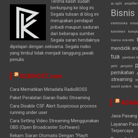
Terima kasih sudah
ac split
amplifier
berkunjung ke blog ini.
Bisnis
Segala tulisan di blog ini
merupakan pendapat
elektronika
emos
pribadi maupun saduran
komitmen
kompl
dari beberapa sumber.
Segala saran hendaknya
lisensi mikrotik
dipelajari dengan seksama. Segala risiko
mendidik an
yang timbul tidak menjadi tanggung jawab
tua
panduan m
penulis.
p
petir
penjahit
pernikahan
KLIKHOST.com
streaming
r
sound system
ta
Cara Mematikan Metadata RadioBOSS
Paket Peralatan Siaran Radio Streaming
ADAbi
Cara Disable CSF Alert Suspicious process
running under user
Jasa Pasang 
Cara Setting Video Streaming Menggunakan
Layanan Pasa
OBS (Open Broadcaster Software)
Terpercaya
Rekam Siaran Otomatis Dengan “PlayIt