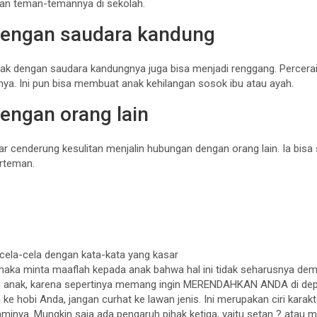
gan teman-temannya di sekolah.
engan saudara kandung
 anak dengan saudara kandungnya juga bisa menjadi renggang. Perc
a. Ini pun bisa membuat anak kehilangan sosok ibu atau ayah.
dengan orang lain
r cenderung kesulitan menjalin hubungan dengan orang lain. Ia bis
erteman.
cela-cela dengan kata-kata yang kasar
maka minta maaflah kepada anak bahwa hal ini tidak seharusnya demi
anak, karena sepertinya memang ingin MERENDAHKAN ANDA di depan
 ke hobi Anda, jangan curhat ke lawan jenis. Ini merupakan ciri kar
aminya. Mungkin saja ada pengaruh pihak ketiga, yaitu setan ? ata