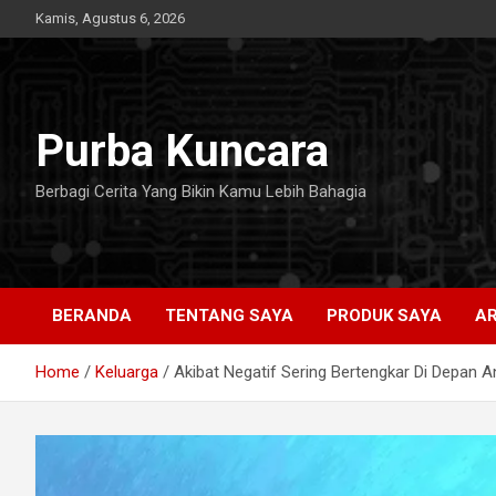
Skip
Kamis, Agustus 6, 2026
to
content
Purba Kuncara
Berbagi Cerita Yang Bikin Kamu Lebih Bahagia
BERANDA
TENTANG SAYA
PRODUK SAYA
AR
Home
Keluarga
Akibat Negatif Sering Bertengkar Di Depan A