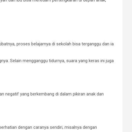
yah dan ibu bisa meredam pertengkaran di depan anak,
batnya, proses belajarnya di sekolah bisa terganggu dan ia
gnya. Selain mengganggu tidurnya, suara yang keras ini juga
ran negatif yang berkembang di dalam pikiran anak dan
perhatian dengan caranya sendiri, misalnya dengan