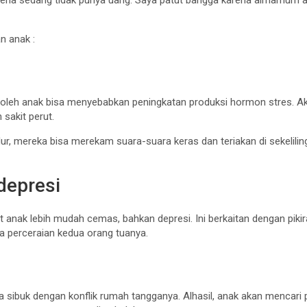
ena sedang tidak punya uang. Saya patut bangga karena almarhum a
n anak :
 oleh anak bisa menyebabkan peningkatan produksi hormon stres. Aki
 sakit perut.
idur, mereka bisa merekam suara-suara keras dan teriakan di sekelilin
depresi
 anak lebih mudah cemas, bahkan depresi. Ini berkaitan dengan piki
da perceraian kedua orang tuanya.
a sibuk dengan konflik rumah tangganya. Alhasil, anak akan mencari 