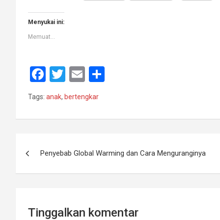
Menyukai ini:
Memuat...
F
T
E
S
a
wi
m
h
Tags:
anak
,
bertengkar
ce
tt
ail
ar
b
er
e
o
Navigasi
o
Penyebab Global Warming dan Cara Menguranginya
pos
k
Tinggalkan komentar