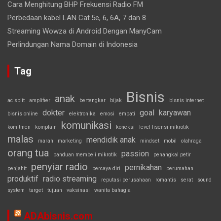
Cara Menghitung BHP Frekuensi Radio FM
Perbedaan kabel LAN Cat.5e, 6, 6A, 7 dan 8
Streaming Wowza di Android Dengan ManyCam
Perlindungan Nama Domain di Indonesia
Tag
Bisnis
anak
ac split
amplifier
bertengkar
bijak
bisnis internet
dokter
goal
karyawan
bisnis online
elektronika
emosi
empati
komunikasi
komitmen
komplain
koneksi
level lisensi mikrotik
malas
mendidik anak
marah
marketing
mindset
mobil
olahraga
orang tua
passion
panduan membeli mikrotik
penangkal petir
penyiar radio
pernikahan
penjahit
percaya diri
perumahan
produktif
radio streaming
reputasi perusahaan
romantis
serat
sound
system
target
tujuan
vaksinasi
wanita bahagia
ADAbisnis.com