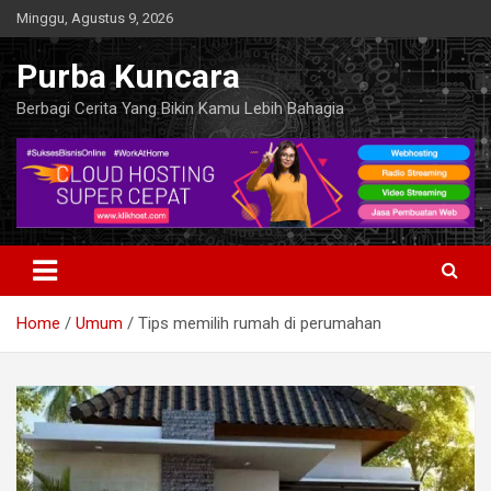
Skip
Minggu, Agustus 9, 2026
to
content
Purba Kuncara
Berbagi Cerita Yang Bikin Kamu Lebih Bahagia
Home
Umum
Tips memilih rumah di perumahan