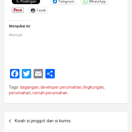
Telegram
WhatsApp
Cetak
Menyukai ini:
Memuat...
F
T
E
S
a
wi
m
h
Tags:
dagangan
,
developer perumahan
,
lingkungan
,
ce
tt
ail
ar
perumahan
,
rumah perumahan
b
er
e
o
Navigasi
o
Kisah si jenggot dan si kumis
pos
k