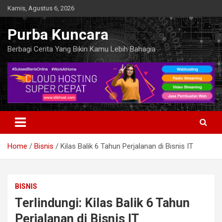
Skip
Kamis, Agustus 6, 2026
to
content
Purba Kuncara
Berbagi Cerita Yang Bikin Kamu Lebih Bahagia
Home
Bisnis
Kilas Balik 6 Tahun Perjalanan di Bisnis IT
BISNIS
Terlindungi: Kilas Balik 6 Tahun
Perjalanan di Bisnis IT