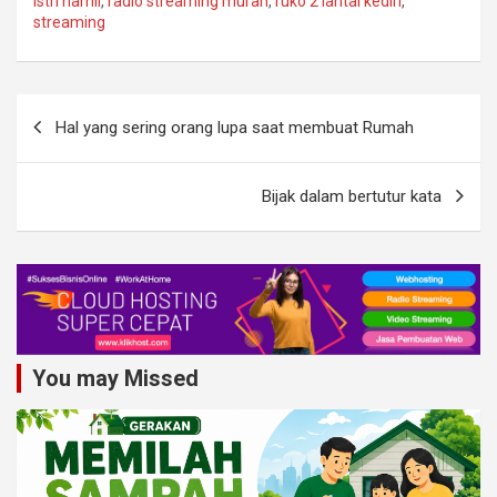
istri hamil
,
radio streaming murah
,
ruko 2 lantai kediri
,
streaming
b
er
e
o
o
Navigasi
Hal yang sering orang lupa saat membuat Rumah
k
pos
Bijak dalam bertutur kata
You may Missed