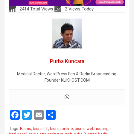
2414 Total Views
2 Views Today
Purba Kuncara
Medical Doctor, WordPress Fan & Radio Broadcasting.
Founder KLIKHOST.COM
F
T
E
S
a
wi
m
h
Tags:
Bisnis
,
bisnis IT
,
bisnis online
,
bisnis webhosting
,
ce
tt
ail
ar