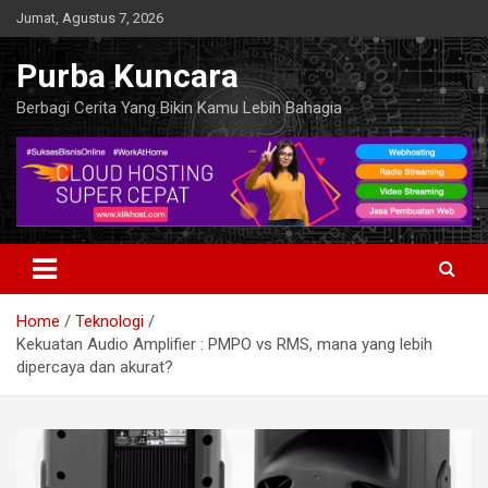
Skip
Jumat, Agustus 7, 2026
to
content
Purba Kuncara
Berbagi Cerita Yang Bikin Kamu Lebih Bahagia
Home
Teknologi
Kekuatan Audio Amplifier : PMPO vs RMS, mana yang lebih
dipercaya dan akurat?