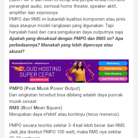
perangkat audio, semisal home theater, speaker aktif,
amplifier dan sejenisnya.
PMPO dan RMS ini bukanlah kualitas komponen atau jenis
daya ataupun model rangkaian yang digunakan. Tapi
hanyalah hasil dari cara pengukuran daya outputnya saja.
Apakah yang dimaksud dengan PMPO dan RMS ini? Apa
perbedaannya? Manakah yang lebih dipercaya atau
akurat?
PMPO
(
P
eak
M
usik
P
ower
O
utput)
Dari singkatan tersebut bisa dibilang adalah daya puncak
musik sesaat.
RMS
(
R
oot
M
ean
S
quare)
Merupakan daya efektif atau kontinyu (terus menerus).
PMPO secara teoritis sekitar 3-4 kali lebih besar dari RMS.
Jadi, jika disebut PMPO 100 watt, maka RMS nya sekitar