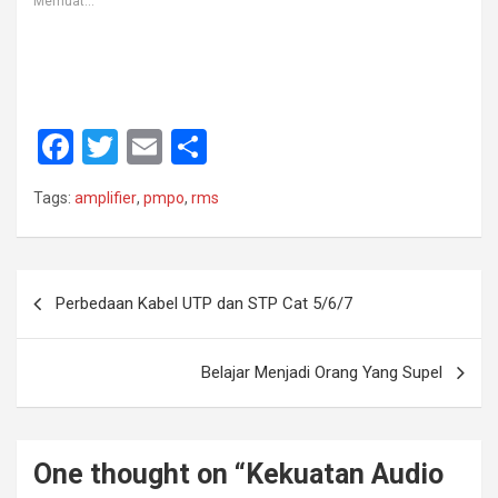
Memuat...
F
T
E
S
a
wi
m
h
Tags:
amplifier
,
pmpo
,
rms
ce
tt
ail
ar
b
er
e
o
Navigasi
Perbedaan Kabel UTP dan STP Cat 5/6/7
o
pos
k
Belajar Menjadi Orang Yang Supel
One thought on “
Kekuatan Audio