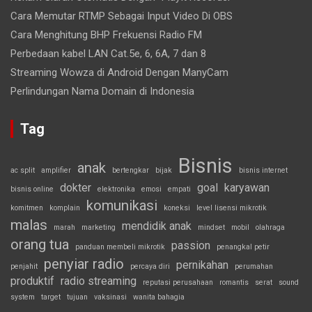
Cara Memutar RTMP Sebagai Input Video Di OBS
Cara Menghitung BHP Frekuensi Radio FM
Perbedaan kabel LAN Cat.5e, 6, 6A, 7 dan 8
Streaming Wowza di Android Dengan ManyCam
Perlindungan Nama Domain di Indonesia
Tag
Bisnis
anak
ac split
amplifier
bertengkar
bijak
bisnis internet
dokter
goal
karyawan
bisnis online
elektronika
emosi
empati
komunikasi
komitmen
komplain
koneksi
level lisensi mikrotik
malas
mendidik anak
marah
marketing
mindset
mobil
olahraga
orang tua
passion
panduan membeli mikrotik
penangkal petir
penyiar radio
pernikahan
penjahit
percaya diri
perumahan
produktif
radio streaming
reputasi perusahaan
romantis
serat
sound
system
target
tujuan
vaksinasi
wanita bahagia