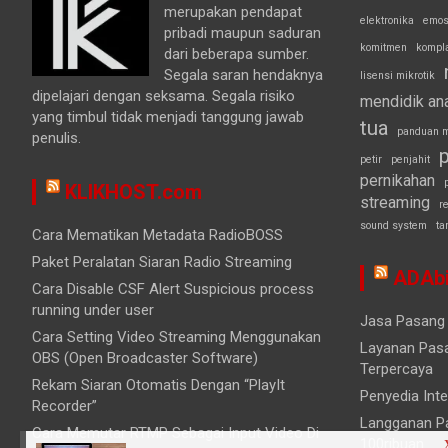
merupakan pendapat
elektronika
emos
pribadi maupun saduran
komitmen
kompl
dari beberapa sumber.
Segala saran hendaknya
lisensi mikrotik
dipelajari dengan seksama. Segala risiko
mendidik an
yang timbul tidak menjadi tanggung jawab
tua
panduan m
penulis.
p
petir
penjahit
pernikahan
KLIKHOST.com
streaming
r
sound system
ta
Cara Mematikan Metadata RadioBOSS
Paket Peralatan Siaran Radio Streaming
ADAbi
Cara Disable CSF Alert Suspicious process
running under user
Jasa Pasang 
Cara Setting Video Streaming Menggunakan
Layanan Pasa
OBS (Open Broadcaster Software)
Terpercaya
Rekam Siaran Otomatis Dengan “PlayIt
Penyedia Inte
Recorder”
Langganan Pa
Cara Memutar RTMP Sebagai Input Video Di
100ribuan