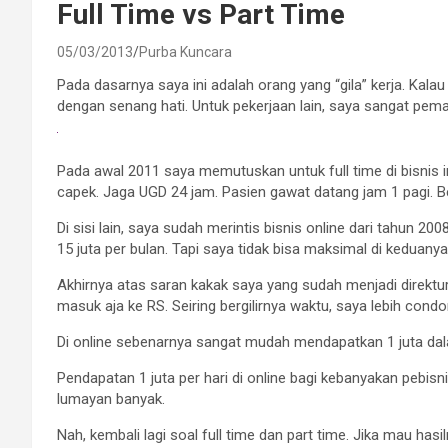
Full Time vs Part Time
05/03/2013
Purba Kuncara
Pada dasarnya saya ini adalah orang yang “gila” kerja. Kala
dengan senang hati. Untuk pekerjaan lain, saya sangat pema
Pada awal 2011 saya memutuskan untuk full time di bisnis in
capek. Jaga UGD 24 jam. Pasien gawat datang jam 1 pagi. 
Di sisi lain, saya sudah merintis bisnis online dari tahun
15 juta per bulan. Tapi saya tidak bisa maksimal di keduany
Akhirnya atas saran kakak saya yang sudah menjadi direktu
masuk aja ke RS. Seiring bergilirnya waktu, saya lebih con
Di online sebenarnya sangat mudah mendapatkan 1 juta dalam
Pendapatan 1 juta per hari di online bagi kebanyakan pebisn
lumayan banyak.
Nah, kembali lagi soal full time dan part time. Jika mau ha