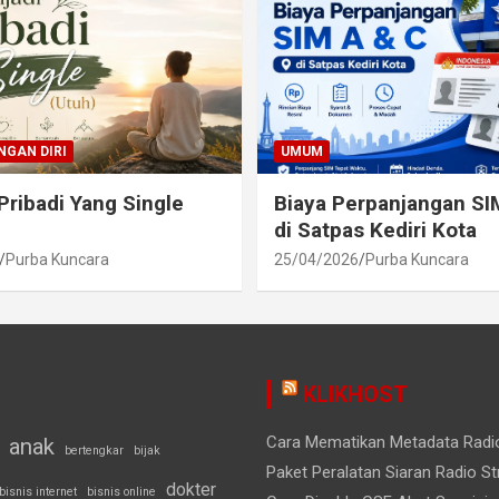
GAN DIRI
UMUM
Pribadi Yang Single
Biaya Perpanjangan SI
di Satpas Kediri Kota
Purba Kuncara
25/04/2026
Purba Kuncara
KLIKHOST
Cara Mematikan Metadata Rad
anak
bertengkar
bijak
Paket Peralatan Siaran Radio S
dokter
bisnis internet
bisnis online