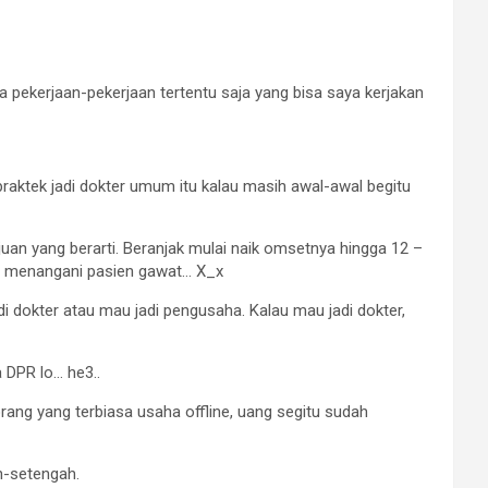
da pekerjaan-pekerjaan tertentu saja yang bisa saya kerjakan
 praktek jadi dokter umum itu kalau masih awal-awal begitu
juan yang berarti. Beranjak mulai naik omsetnya hingga 12 –
dang menangani pasien gawat… X_x
 dokter atau mau jadi pengusaha. Kalau mau jadi dokter,
 DPR lo… he3..
orang yang terbiasa usaha offline, uang segitu sudah
ah-setengah.