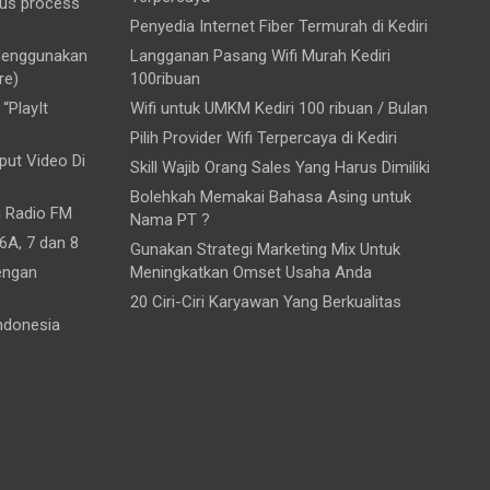
ous process
Penyedia Internet Fiber Termurah di Kediri
 Menggunakan
Langganan Pasang Wifi Murah Kediri
re)
100ribuan
“PlayIt
Wifi untuk UMKM Kediri 100 ribuan / Bulan
Pilih Provider Wifi Terpercaya di Kediri
ut Video Di
Skill Wajib Orang Sales Yang Harus Dimiliki
Bolehkah Memakai Bahasa Asing untuk
i Radio FM
Nama PT ?
6A, 7 dan 8
Gunakan Strategi Marketing Mix Untuk
engan
Meningkatkan Omset Usaha Anda
20 Ciri-Ciri Karyawan Yang Berkualitas
ndonesia