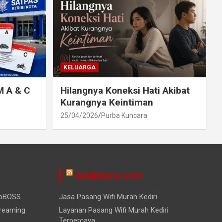
KELUARGA
M A & C
Hilangnya Koneksi Hati Akibat
Kurangnya Keintiman
25/04/2026
Purba Kuncara
Adabisnis.com
ioBOSS
Jasa Pasang Wifi Murah Kediri
treaming
Layanan Pasang Wifi Murah Kediri
Terpercaya