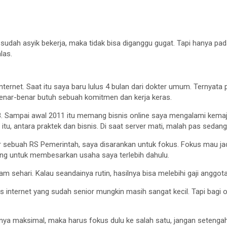
u sudah asyik bekerja, maka tidak bisa diganggu gugat. Tapi hanya pa
las.
ternet. Saat itu saya baru lulus 4 bulan dari dokter umum. Ternyata
Benar-benar butuh sebuah komitmen dan kerja keras.
 2008. Sampai awal 2011 itu memang bisnis online saya mengalami kema
a itu, antara praktek dan bisnis. Di saat server mati, malah pas se
r sebuah RS Pemerintah, saya disarankan untuk fokus. Fokus mau jadi
dong untuk membesarkan usaha saya terlebih dahulu.
 sehari. Kalau seandainya rutin, hasilnya bisa melebihi gaji anggota
is internet yang sudah senior mungkin masih sangat kecil. Tapi bagi 
silnya maksimal, maka harus fokus dulu ke salah satu, jangan seteng