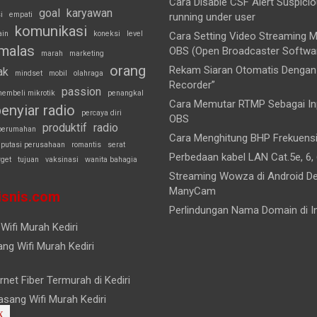
Cara Disable CSF Alert Suspici
goal
karyawan
i
empati
running under user
komunikasi
ain
koneksi
level
Cara Setting Video Streaming
malas
OBS (Open Broadcaster Softwa
marah
marketing
orang
Rekam Siaran Otomatis Dengan 
ak
mindset
mobil
olahraga
Recorder”
passion
embeli mikrotik
penangkal
Cara Memutar RTMP Sebagai Inp
enyiar radio
percaya diri
OBS
produktif
radio
perumahan
Cara Menghitung BHP Frekuens
eputasi perusahaan
romantis
serat
Perbedaan kabel LAN Cat.5e, 6, 
rget
tujuan
vaksinasi
wanita bahagia
Streaming Wowza di Android D
ManyCam
snis.com
Perlindungan Nama Domain di I
Wifi Murah Kediri
ng Wifi Murah Kediri
rnet Fiber Termurah di Kediri
sang Wifi Murah Kediri
X