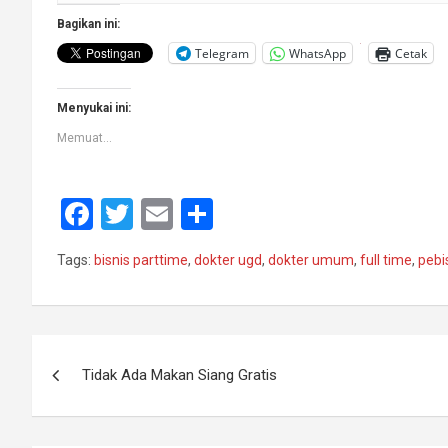
Bagikan ini:
Telegram
WhatsApp
Cetak
Menyukai ini:
Memuat...
F
T
E
S
a
wi
m
h
Tags:
bisnis parttime
,
dokter ugd
,
dokter umum
,
full time
,
pebi
ce
tt
ail
ar
b
er
e
o
Navigasi
o
Tidak Ada Makan Siang Gratis
pos
k