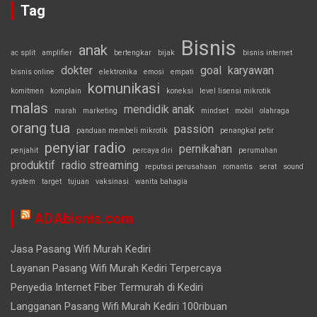
Tag
Bisnis
anak
ac split
amplifier
bertengkar
bijak
bisnis internet
dokter
goal
karyawan
bisnis online
elektronika
emosi
empati
komunikasi
komitmen
komplain
koneksi
level lisensi mikrotik
malas
mendidik anak
marah
marketing
mindset
mobil
olahraga
orang tua
passion
panduan membeli mikrotik
penangkal petir
penyiar radio
pernikahan
penjahit
percaya diri
perumahan
produktif
radio streaming
reputasi perusahaan
romantis
serat
sound
system
target
tujuan
vaksinasi
wanita bahagia
ADAbisnis.com
Jasa Pasang Wifi Murah Kediri
Layanan Pasang Wifi Murah Kediri Terpercaya
Penyedia Internet Fiber Termurah di Kediri
Langganan Pasang Wifi Murah Kediri 100ribuan