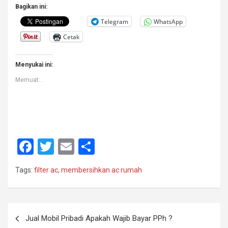
Bagikan ini:
Telegram
WhatsApp
Cetak
Menyukai ini:
Memuat...
F
T
E
S
a
wi
m
h
Tags:
filter ac
,
membersihkan ac rumah
ce
tt
ail
ar
b
er
e
o
Navigasi
Jual Mobil Pribadi Apakah Wajib Bayar PPh ?
pos