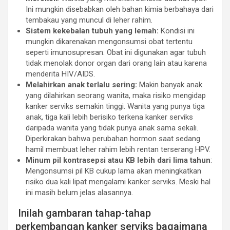
Ini mungkin disebabkan oleh bahan kimia berbahaya dari
tembakau yang muncul di leher rahim.
Sistem kekebalan tubuh yang lemah:
Kondisi ini
mungkin dikarenakan mengonsumsi obat tertentu
seperti imunosupresan. Obat ini digunakan agar tubuh
tidak menolak donor organ dari orang lain atau karena
menderita HIV/AIDS.
Melahirkan anak terlalu sering:
Makin banyak anak
yang dilahirkan seorang wanita, maka risiko mengidap
kanker serviks semakin tinggi. Wanita yang punya tiga
anak, tiga kali lebih berisiko terkena kanker serviks
daripada wanita yang tidak punya anak sama sekali.
Diperkirakan bahwa perubahan hormon saat sedang
hamil membuat leher rahim lebih rentan terserang HPV.
Minum pil kontrasepsi atau KB lebih dari lima tahun
:
Mengonsumsi pil KB cukup lama akan meningkatkan
risiko dua kali lipat mengalami kanker serviks. Meski hal
ini masih belum jelas alasannya.
Inilah gambaran tahap-tahap
perkembangan kanker serviks bagaimana