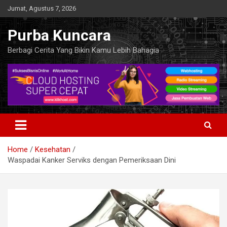
Skip
Jumat, Agustus 7, 2026
to
content
Purba Kuncara
Berbagi Cerita Yang Bikin Kamu Lebih Bahagia
Home
Kesehatan
Waspadai Kanker Serviks dengan Pemeriksaan Dini