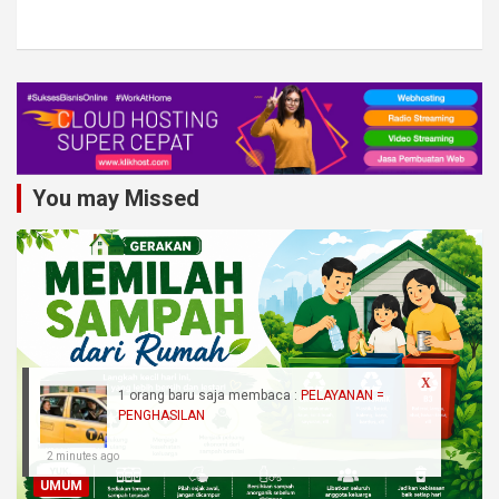
You may Missed
X
1 orang baru saja membaca :
PELAYANAN =
PENGHASILAN
2 minutes ago
UMUM