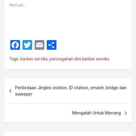
Memuat...
F
T
E
S
a
wi
m
h
Tags:
kanker serviks
,
pencegahan dini kanker serviks
ce
tt
ail
ar
b
er
e
o
Navigasi
Perbedaan Jingles station, ID station, smash, bridge dan
o
pos
sweeper
k
Mengalah Untuk Menang