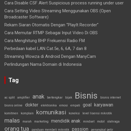
Cara Disable CSF Alert Suspicious process running under user
Cara Setting Video Streaming Menggunakan OBS (Open
Broadcaster Software)
Rekam Siaran Otomatis Dengan “PlayIt Recorder”
Cara Memutar RTMP Sebagai Input Video Di OBS
Cara Menghitung BHP Frekuensi Radio FM
Perbedaan kabel LAN Cat.5e, 6, 6A, 7 dan 8
Streaming Wowza di Android Dengan ManyCam
Perlindungan Nama Domain di Indonesia
Tag
Bisnis
anak
ac split
amplifier
bertengkar
bijak
bisnis internet
dokter
goal
karyawan
bisnis online
elektronika
emosi
empati
komunikasi
komitmen
komplain
koneksi
level lisensi mikrotik
malas
mendidik anak
marah
marketing
mindset
mobil
olahraga
orang tua
passion
panduan membeli mikrotik
penangkal petir