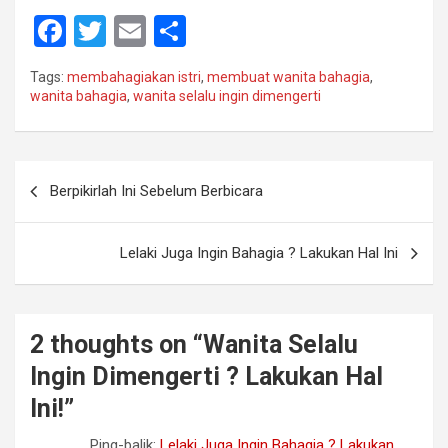
F
T
E
S
a
wi
m
h
Tags:
membahagiakan istri
,
membuat wanita bahagia
,
ce
tt
ail
ar
wanita bahagia
,
wanita selalu ingin dimengerti
b
er
e
o
Navigasi
o
Berpikirlah Ini Sebelum Berbicara
pos
k
Lelaki Juga Ingin Bahagia ? Lakukan Hal Ini
2 thoughts on “
Wanita Selalu
Ingin Dimengerti ? Lakukan Hal
Ini!
”
Ping-balik:
Lelaki Juga Ingin Bahagia ? Lakukan