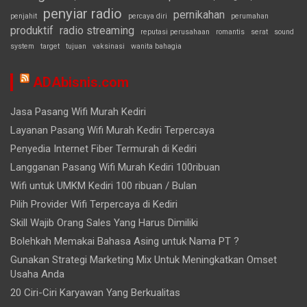
penyiar radio
pernikahan
penjahit
percaya diri
perumahan
produktif
radio streaming
reputasi perusahaan
romantis
serat
sound
system
target
tujuan
vaksinasi
wanita bahagia
ADAbisnis.com
Jasa Pasang Wifi Murah Kediri
Layanan Pasang Wifi Murah Kediri Terpercaya
Penyedia Internet Fiber Termurah di Kediri
Langganan Pasang Wifi Murah Kediri 100ribuan
Wifi untuk UMKM Kediri 100 ribuan / Bulan
Pilih Provider Wifi Terpercaya di Kediri
Skill Wajib Orang Sales Yang Harus Dimiliki
Bolehkah Memakai Bahasa Asing untuk Nama PT ?
Gunakan Strategi Marketing Mix Untuk Meningkatkan Omset
Usaha Anda
20 Ciri-Ciri Karyawan Yang Berkualitas