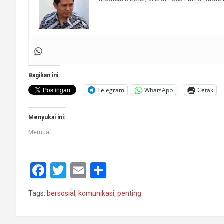
Bagikan ini:
Telegram
WhatsApp
Cetak
Menyukai ini:
Memuat...
F
T
E
S
a
wi
m
h
Tags:
bersosial
,
komunikasi
,
penting
ce
tt
ail
ar
b
er
e