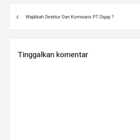
o
Navigasi
o
Wajibkah Direktur Dan Komisaris PT Digaji ?
pos
k
Tinggalkan komentar