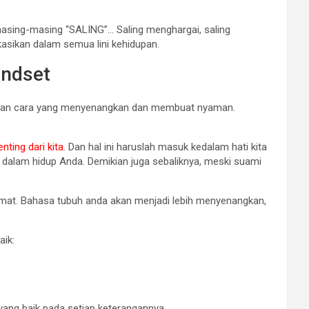
 masing-masing “SALING”… Saling menghargai, saling
likasikan dalam semua lini kehidupan.
indset
engan cara yang menyenangkan dan membuat nyaman.
nting dari kita
. Dan hal ini haruslah masuk kedalam hati kita
G dalam hidup Anda. Demikian juga sebaliknya, meski suami
hormat. Bahasa tubuh anda akan menjadi lebih menyenangkan,
aik:
yang baik pada setiap keterangannya.