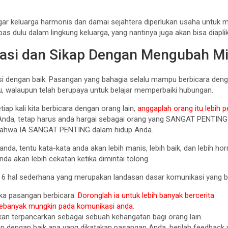
 Agar keluarga harmonis dan damai sejahtera diperlukan usaha untuk
kupas dulu dalam lingkung keluarga, yang nantinya juga akan bisa diap
asi dan Sikap Dengan Mengubah M
asi dengan baik. Pasangan yang bahagia selalu mampu berbicara d
 walaupun telah berupaya untuk belajar memperbaiki hubungan.
ap kali kita berbicara dengan orang lain,
anggaplah orang itu lebih pe
tri Anda, tetap harus anda hargai sebagai orang yang SANGAT PENTIN
bahwa IA SANGAT PENTING dalam hidup Anda.
 anda, tentu kata-kata anda akan lebih manis, lebih baik, dan lebih 
a akan lebih cekatan ketika dimintai tolong.
a 6 hal sederhana yang merupakan landasan dasar komunikasi yang b
ka pasangan berbicara.
Doronglah ia untuk lebih banyak bercerita
.
 sebanyak mungkin pada komunikasi anda
.
akan terpancarkan sebagai sebuah kehangatan bagi orang lain.
an dengan baik apa yang dikatakan pasangan Anda, berilah feedback 