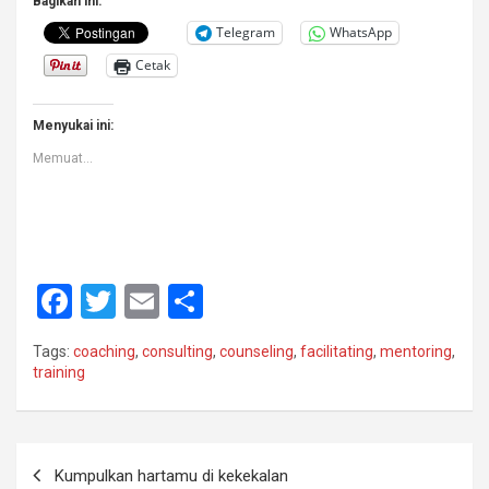
Bagikan ini:
Telegram
WhatsApp
Cetak
Menyukai ini:
Memuat...
F
T
E
S
a
wi
m
h
Tags:
coaching
,
consulting
,
counseling
,
facilitating
,
mentoring
,
ce
tt
ail
ar
training
b
er
e
o
Navigasi
o
Kumpulkan hartamu di kekekalan