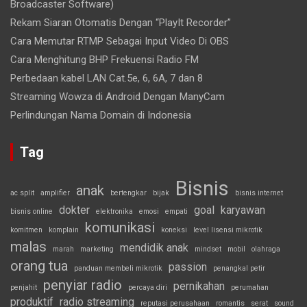
Broadcaster Software)
Rekam Siaran Otomatis Dengan “PlayIt Recorder”
Cara Memutar RTMP Sebagai Input Video Di OBS
Cara Menghitung BHP Frekuensi Radio FM
Perbedaan kabel LAN Cat.5e, 6, 6A, 7 dan 8
Streaming Wowza di Android Dengan ManyCam
Perlindungan Nama Domain di Indonesia
Tag
Bisnis
anak
ac split
amplifier
bertengkar
bijak
bisnis internet
dokter
goal
karyawan
bisnis online
elektronika
emosi
empati
komunikasi
komitmen
komplain
koneksi
level lisensi mikrotik
malas
mendidik anak
marah
marketing
mindset
mobil
olahraga
orang tua
passion
panduan membeli mikrotik
penangkal petir
penyiar radio
pernikahan
penjahit
percaya diri
perumahan
produktif
radio streaming
reputasi perusahaan
romantis
serat
sound