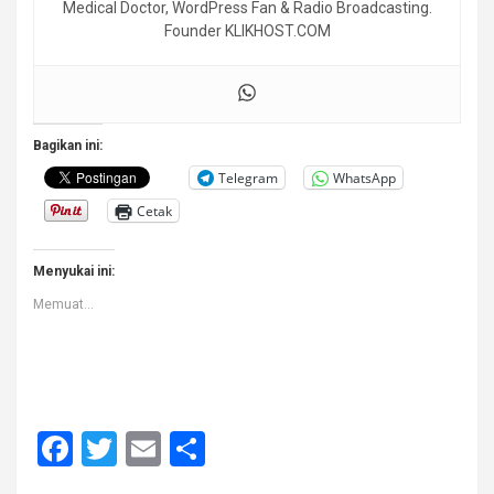
Medical Doctor, WordPress Fan & Radio Broadcasting.
Founder KLIKHOST.COM
Bagikan ini:
Telegram
WhatsApp
Cetak
Menyukai ini:
Memuat...
F
T
E
S
a
wi
m
h