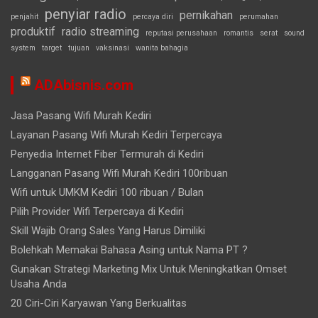
penyiar radio
pernikahan
penjahit
percaya diri
perumahan
produktif
radio streaming
reputasi perusahaan
romantis
serat
sound
system
target
tujuan
vaksinasi
wanita bahagia
ADAbisnis.com
Jasa Pasang Wifi Murah Kediri
Layanan Pasang Wifi Murah Kediri Terpercaya
Penyedia Internet Fiber Termurah di Kediri
Langganan Pasang Wifi Murah Kediri 100ribuan
Wifi untuk UMKM Kediri 100 ribuan / Bulan
Pilih Provider Wifi Terpercaya di Kediri
Skill Wajib Orang Sales Yang Harus Dimiliki
Bolehkah Memakai Bahasa Asing untuk Nama PT ?
Gunakan Strategi Marketing Mix Untuk Meningkatkan Omset
Usaha Anda
20 Ciri-Ciri Karyawan Yang Berkualitas