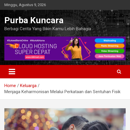
Skip
Minggu, Agustus 9, 2026
to
content
Purba Kuncara
Berbagi Cerita Yang Bikin Kamu Lebih Bahagia
Home
Keluarga
Menjaga Keharmonisan Melalui Perkataan dan Sentuhan Fisik