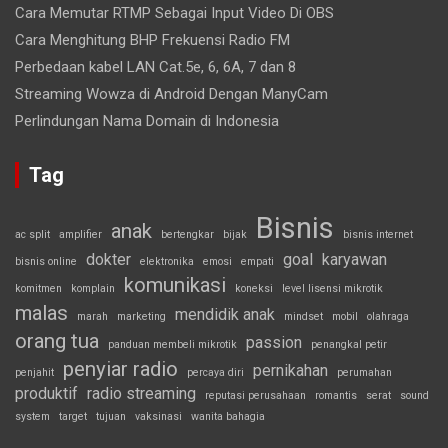
Cara Memutar RTMP Sebagai Input Video Di OBS
Cara Menghitung BHP Frekuensi Radio FM
Perbedaan kabel LAN Cat.5e, 6, 6A, 7 dan 8
Streaming Wowza di Android Dengan ManyCam
Perlindungan Nama Domain di Indonesia
Tag
Bisnis
anak
ac split
amplifier
bertengkar
bijak
bisnis internet
dokter
goal
karyawan
bisnis online
elektronika
emosi
empati
komunikasi
komitmen
komplain
koneksi
level lisensi mikrotik
malas
mendidik anak
marah
marketing
mindset
mobil
olahraga
orang tua
passion
panduan membeli mikrotik
penangkal petir
penyiar radio
pernikahan
penjahit
percaya diri
perumahan
produktif
radio streaming
reputasi perusahaan
romantis
serat
sound
system
target
tujuan
vaksinasi
wanita bahagia