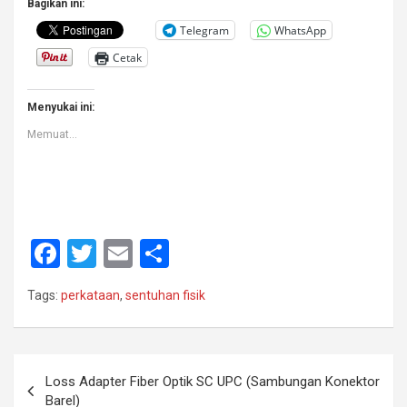
Bagikan ini:
Telegram
WhatsApp
Cetak
Menyukai ini:
Memuat...
F
T
E
S
a
wi
m
h
Tags:
perkataan
,
sentuhan fisik
ce
tt
ail
ar
b
er
e
o
Navigasi
Loss Adapter Fiber Optik SC UPC (Sambungan Konektor
o
pos
Barel)