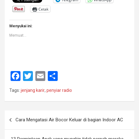
Cetak
Menyukai ini:
Memuat...
F
T
E
S
a
wi
m
h
Tags:
jenjang karir
,
penyiar radio
ce
tt
ail
ar
b
er
e
o
Navigasi
Cara Mengatasi Air Bocor Keluar di bagian Indoor AC
o
pos
k