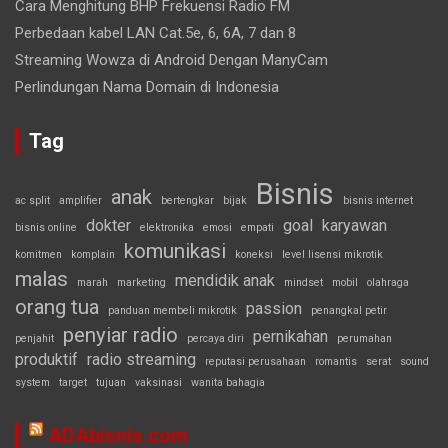
Cara Menghitung BHP Frekuensi Radio FM
Perbedaan kabel LAN Cat.5e, 6, 6A, 7 dan 8
Streaming Wowza di Android Dengan ManyCam
Perlindungan Nama Domain di Indonesia
Tag
Bisnis
anak
ac split
amplifier
bertengkar
bijak
bisnis internet
dokter
goal
karyawan
bisnis online
elektronika
emosi
empati
komunikasi
komitmen
komplain
koneksi
level lisensi mikrotik
malas
mendidik anak
marah
marketing
mindset
mobil
olahraga
orang tua
passion
panduan membeli mikrotik
penangkal petir
penyiar radio
pernikahan
penjahit
percaya diri
perumahan
produktif
radio streaming
reputasi perusahaan
romantis
serat
sound
system
target
tujuan
vaksinasi
wanita bahagia
ADAbisnis.com