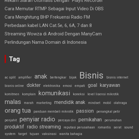
Rekam Siaran Otomatis Dengan “PlayIt Recorder”
Cara Memutar RTMP Sebagai Input Video Di OBS
Cara Menghitung BHP Frekuensi Radio FM
Perbedaan kabel LAN Cat.5e, 6, 6A, 7 dan 8
Streaming Wowza di Android Dengan ManyCam
Perlindungan Nama Domain di Indonesia
Tag
Bisnis
anak
ac split
amplifier
bertengkar
bijak
bisnis internet
dokter
goal
karyawan
bisnis online
elektronika
emosi
empati
komunikasi
komitmen
komplain
koneksi
level lisensi mikrotik
malas
mendidik anak
marah
marketing
mindset
mobil
olahraga
orang tua
passion
panduan membeli mikrotik
penangkal petir
penyiar radio
pernikahan
penjahit
percaya diri
perumahan
produktif
radio streaming
reputasi perusahaan
romantis
serat
sound
system
target
tujuan
vaksinasi
wanita bahagia