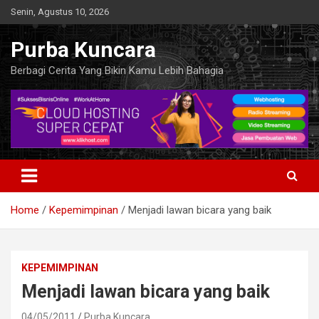
Skip
Senin, Agustus 10, 2026
to
content
Purba Kuncara
Berbagi Cerita Yang Bikin Kamu Lebih Bahagia
Home
Kepemimpinan
Menjadi lawan bicara yang baik
KEPEMIMPINAN
Menjadi lawan bicara yang baik
04/05/2011
Purba Kuncara