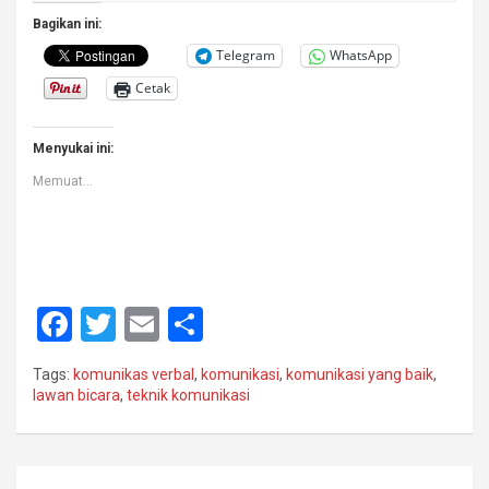
Bagikan ini:
Telegram
WhatsApp
Cetak
Menyukai ini:
Memuat...
F
T
E
S
a
wi
m
h
Tags:
komunikas verbal
,
komunikasi
,
komunikasi yang baik
,
ce
tt
ail
ar
lawan bicara
,
teknik komunikasi
b
er
e
o
Navigasi