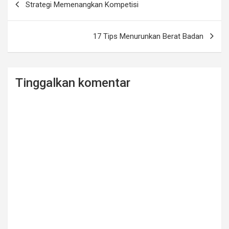
o
Strategi Memenangkan Kompetisi
pos
k
17 Tips Menurunkan Berat Badan
Tinggalkan komentar