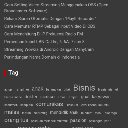
Cara Setting Video Streaming Menggunakan OBS (Open
Broadcaster Software)
Rekam Siaran Otomatis Dengan “PlayIt Recorder”
Cara Memutar RTMP Sebagai Input Video Di OBS
Cara Menghitung BHP Frekuensi Radio FM
Perbedaan kabel LAN Cat.5e, 6, 6A, 7 dan 8
Streaming Wowza di Android Dengan ManyCam
Perlindungan Nama Domain di Indonesia
Tag
Bisnis
anak
ac split
amplifier
bertengkar
bijak
bisnis internet
dokter
goal
karyawan
bisnis online
elektronika
emosi
empati
komunikasi
komitmen
komplain
koneksi
level lisensi mikrotik
malas
mendidik anak
marah
marketing
mindset
mobil
olahraga
orang tua
passion
panduan membeli mikrotik
penangkal petir