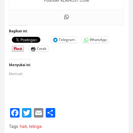
Founder KLIKHOST.COM
Bagikan ini:
Telegram
WhatsApp
Cetak
Menyukai ini:
Memuat...
F
T
E
S
a
wi
m
h
Tags:
hati
,
telinga
ce
tt
ail
ar