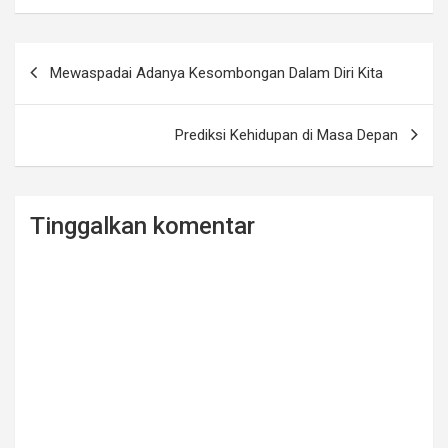
b
er
e
o
Navigasi
Mewaspadai Adanya Kesombongan Dalam Diri Kita
o
pos
k
Prediksi Kehidupan di Masa Depan
Tinggalkan komentar