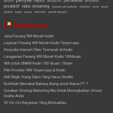
penyiar radio
pernikahan
penjahit
percaya diri
perumahan
produktif
radio streaming
reputasi perusahaan
romantis
serat
sound
system
target
tujuan
vaksinasi
wanita bahagia
ADAbisnis.com
Jasa Pasang Wifi Murah Kediri
Layanan Pasang Wifi Murah Kediri Terpercaya
Penyedia Internet Fiber Termurah di Kediri
Langganan Pasang Wifi Murah Kediri 100ribuan
Wifi untuk UMKM Kediri 100 ribuan / Bulan
Pilih Provider Wifi Terpercaya di Kediri
Skill Wajib Orang Sales Yang Harus Dimiliki
Bolehkah Memakai Bahasa Asing untuk Nama PT ?
Gunakan Strategi Marketing Mix Untuk Meningkatkan Omset
Usaha Anda
20 Ciri-Ciri Karyawan Yang Berkualitas