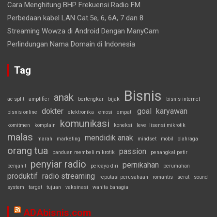
Cara Menghitung BHP Frekuensi Radio FM
Perbedaan kabel LAN Cat.5e, 6, 6A, 7 dan 8
Streaming Wowza di Android Dengan ManyCam
Perlindungan Nama Domain di Indonesia
Tag
Bisnis
anak
ac split
amplifier
bertengkar
bijak
bisnis internet
dokter
goal
karyawan
bisnis online
elektronika
emosi
empati
komunikasi
komitmen
komplain
koneksi
level lisensi mikrotik
malas
mendidik anak
marah
marketing
mindset
mobil
olahraga
orang tua
passion
panduan membeli mikrotik
penangkal petir
penyiar radio
pernikahan
penjahit
percaya diri
perumahan
produktif
radio streaming
reputasi perusahaan
romantis
serat
sound
system
target
tujuan
vaksinasi
wanita bahagia
ADAbisnis.com