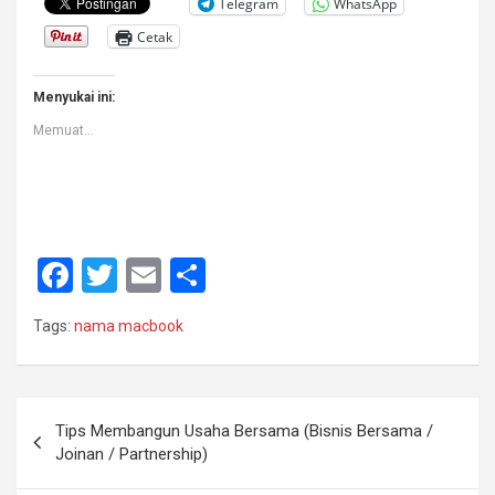
Telegram
WhatsApp
Cetak
Menyukai ini:
Memuat...
F
T
E
S
a
wi
m
h
Tags:
nama macbook
ce
tt
ail
ar
b
er
e
o
Navigasi
Tips Membangun Usaha Bersama (Bisnis Bersama /
o
pos
Joinan / Partnership)
k