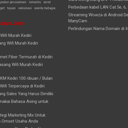
eputasi perusahaan
romantis
serat
Perbedaan kabel LAN Cat.5e, 6, 
rget
tujuan
vaksinasi
wanita bahagia
Streaming Wowza di Android D
ManyCam
snis.com
Perlindungan Nama Domain di I
Wifi Murah Kediri
ng Wifi Murah Kediri
rnet Fiber Termurah di Kediri
sang Wifi Murah Kediri
KM Kediri 100 ribuan / Bulan
 Wifi Terpercaya di Kediri
rang Sales Yang Harus Dimiliki
akai Bahasa Asing untuk
tegi Marketing Mix Untuk
n Omset Usaha Anda