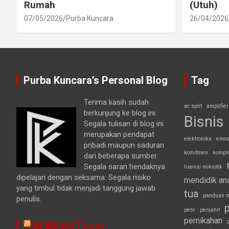
Rumah
(Utuh)
07/05/2026
Purba Kuncara
26/04/2026
Purba Kuncara’s Personal Blog
Tag
Terima kasih sudah
ac split
amplifier
berkunjung ke blog ini.
Bisnis
Segala tulisan di blog ini
merupakan pendapat
elektronika
emos
pribadi maupun saduran
komitmen
kompl
dari beberapa sumber.
Segala saran hendaknya
lisensi mikrotik
dipelajari dengan seksama. Segala risiko
mendidik an
yang timbul tidak menjadi tanggung jawab
tua
panduan m
penulis.
p
petir
penjahit
pernikahan
KLIKHOST.com