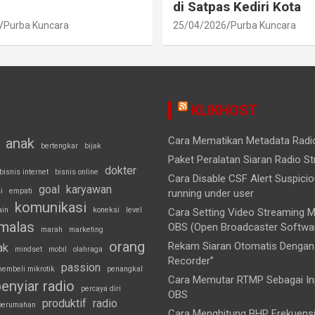
di Satpas Kediri Kota
Purba Kuncara
25/04/2026
Purba Kuncara
KLIKHOST
Cara Mematikan Metadata Rad
anak
bertengkar
bijak
Paket Peralatan Siaran Radio S
dokter
bisnis internet
bisnis online
Cara Disable CSF Alert Suspici
goal
karyawan
i
empati
running under user
komunikasi
ain
koneksi
level
Cara Setting Video Streaming
malas
OBS (Open Broadcaster Softwa
marah
marketing
orang
Rekam Siaran Otomatis Dengan 
ak
mindset
mobil
olahraga
Recorder”
passion
embeli mikrotik
penangkal
Cara Memutar RTMP Sebagai Inp
enyiar radio
percaya diri
OBS
produktif
radio
perumahan
Cara Menghitung BHP Frekuens