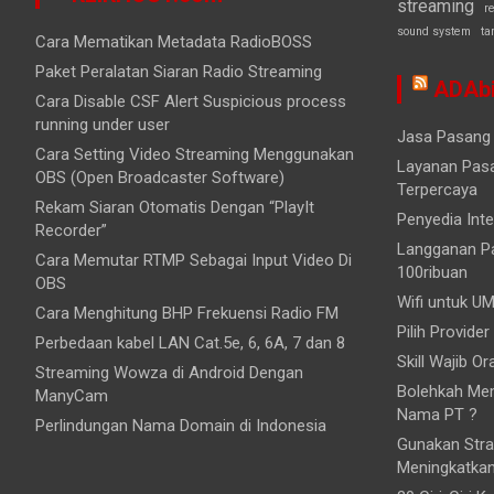
streaming
r
sound system
ta
Cara Mematikan Metadata RadioBOSS
Paket Peralatan Siaran Radio Streaming
ADAbi
Cara Disable CSF Alert Suspicious process
running under user
Jasa Pasang 
Cara Setting Video Streaming Menggunakan
Layanan Pasa
OBS (Open Broadcaster Software)
Terpercaya
Rekam Siaran Otomatis Dengan “PlayIt
Penyedia Inte
Recorder”
Langganan Pa
Cara Memutar RTMP Sebagai Input Video Di
100ribuan
OBS
Wifi untuk UM
Cara Menghitung BHP Frekuensi Radio FM
Pilih Provider
Perbedaan kabel LAN Cat.5e, 6, 6A, 7 dan 8
Skill Wajib O
Streaming Wowza di Android Dengan
Bolehkah Mem
ManyCam
Nama PT ?
Perlindungan Nama Domain di Indonesia
Gunakan Stra
Meningkatka