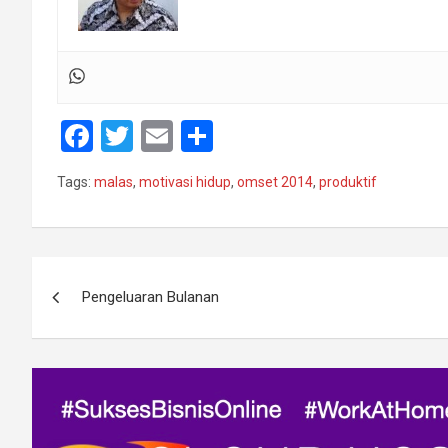
F
T
E
S
a
wi
m
h
Tags:
malas
,
motivasi hidup
,
omset 2014
,
produktif
ce
tt
ail
ar
b
er
e
o
Navigasi
o
Pengeluaran Bulanan
pos
k