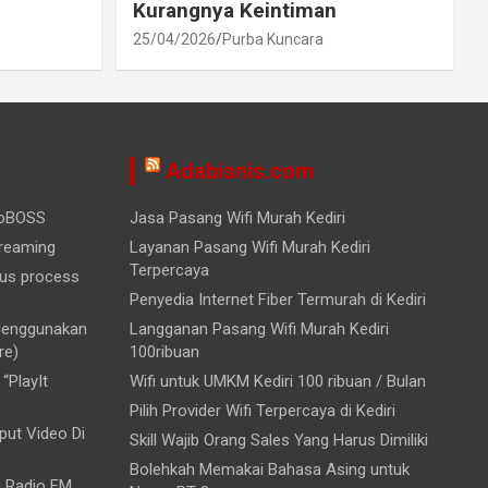
Kurangnya Keintiman
25/04/2026
Purba Kuncara
Adabisnis.com
ioBOSS
Jasa Pasang Wifi Murah Kediri
treaming
Layanan Pasang Wifi Murah Kediri
Terpercaya
ous process
Penyedia Internet Fiber Termurah di Kediri
 Menggunakan
Langganan Pasang Wifi Murah Kediri
re)
100ribuan
“PlayIt
Wifi untuk UMKM Kediri 100 ribuan / Bulan
Pilih Provider Wifi Terpercaya di Kediri
ut Video Di
Skill Wajib Orang Sales Yang Harus Dimiliki
Bolehkah Memakai Bahasa Asing untuk
i Radio FM