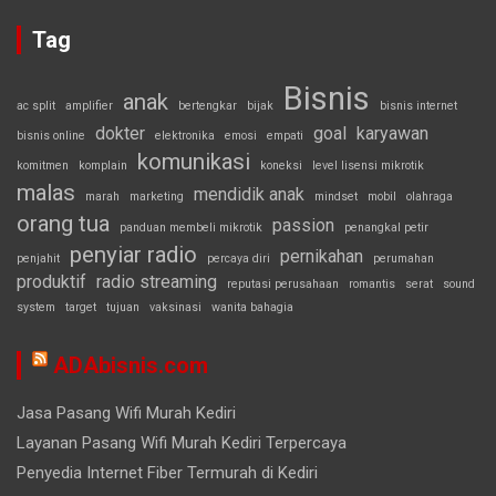
Tag
Bisnis
anak
ac split
amplifier
bertengkar
bijak
bisnis internet
dokter
goal
karyawan
bisnis online
elektronika
emosi
empati
komunikasi
komitmen
komplain
koneksi
level lisensi mikrotik
malas
mendidik anak
marah
marketing
mindset
mobil
olahraga
orang tua
passion
panduan membeli mikrotik
penangkal petir
penyiar radio
pernikahan
penjahit
percaya diri
perumahan
produktif
radio streaming
reputasi perusahaan
romantis
serat
sound
system
target
tujuan
vaksinasi
wanita bahagia
ADAbisnis.com
Jasa Pasang Wifi Murah Kediri
Layanan Pasang Wifi Murah Kediri Terpercaya
Penyedia Internet Fiber Termurah di Kediri