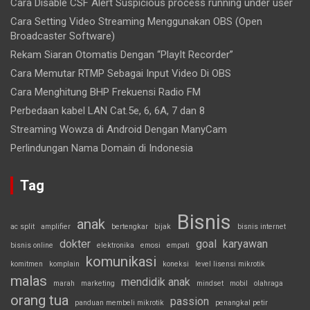
Cara Disable CSF Alert Suspicious process running under user
Cara Setting Video Streaming Menggunakan OBS (Open
Broadcaster Software)
Rekam Siaran Otomatis Dengan “PlayIt Recorder”
Cara Memutar RTMP Sebagai Input Video Di OBS
Cara Menghitung BHP Frekuensi Radio FM
Perbedaan kabel LAN Cat.5e, 6, 6A, 7 dan 8
Streaming Wowza di Android Dengan ManyCam
Perlindungan Nama Domain di Indonesia
Tag
Bisnis
anak
ac split
amplifier
bertengkar
bijak
bisnis internet
dokter
goal
karyawan
bisnis online
elektronika
emosi
empati
komunikasi
komitmen
komplain
koneksi
level lisensi mikrotik
malas
mendidik anak
marah
marketing
mindset
mobil
olahraga
orang tua
passion
panduan membeli mikrotik
penangkal petir