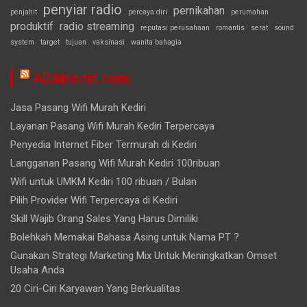
penyiar radio
pernikahan
penjahit
percaya diri
perumahan
produktif
radio streaming
reputasi perusahaan
romantis
serat
sound
system
target
tujuan
vaksinasi
wanita bahagia
ADAbisnis.com
Jasa Pasang Wifi Murah Kediri
Layanan Pasang Wifi Murah Kediri Terpercaya
Penyedia Internet Fiber Termurah di Kediri
Langganan Pasang Wifi Murah Kediri 100ribuan
Wifi untuk UMKM Kediri 100 ribuan / Bulan
Pilih Provider Wifi Terpercaya di Kediri
Skill Wajib Orang Sales Yang Harus Dimiliki
Bolehkah Memakai Bahasa Asing untuk Nama PT ?
Gunakan Strategi Marketing Mix Untuk Meningkatkan Omset
Usaha Anda
20 Ciri-Ciri Karyawan Yang Berkualitas