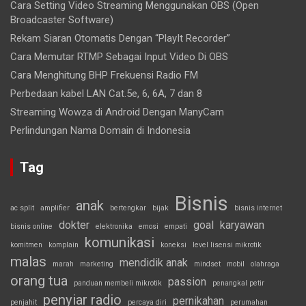
Cara Setting Video Streaming Menggunakan OBS (Open
Broadcaster Software)
Rekam Siaran Otomatis Dengan “PlayIt Recorder”
Cara Memutar RTMP Sebagai Input Video Di OBS
Cara Menghitung BHP Frekuensi Radio FM
Perbedaan kabel LAN Cat.5e, 6, 6A, 7 dan 8
Streaming Wowza di Android Dengan ManyCam
Perlindungan Nama Domain di Indonesia
Tag
Bisnis
anak
ac split
amplifier
bertengkar
bijak
bisnis internet
dokter
goal
karyawan
bisnis online
elektronika
emosi
empati
komunikasi
komitmen
komplain
koneksi
level lisensi mikrotik
malas
mendidik anak
marah
marketing
mindset
mobil
olahraga
orang tua
passion
panduan membeli mikrotik
penangkal petir
penyiar radio
pernikahan
penjahit
percaya diri
perumahan