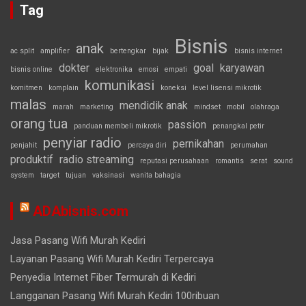
Tag
Bisnis
anak
ac split
amplifier
bertengkar
bijak
bisnis internet
dokter
goal
karyawan
bisnis online
elektronika
emosi
empati
komunikasi
komitmen
komplain
koneksi
level lisensi mikrotik
malas
mendidik anak
marah
marketing
mindset
mobil
olahraga
orang tua
passion
panduan membeli mikrotik
penangkal petir
penyiar radio
pernikahan
penjahit
percaya diri
perumahan
produktif
radio streaming
reputasi perusahaan
romantis
serat
sound
system
target
tujuan
vaksinasi
wanita bahagia
ADAbisnis.com
Jasa Pasang Wifi Murah Kediri
Layanan Pasang Wifi Murah Kediri Terpercaya
Penyedia Internet Fiber Termurah di Kediri
Langganan Pasang Wifi Murah Kediri 100ribuan