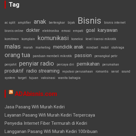
Tag
Bisnis
anak
ac split
amplifier
bertengkar
bijak
bisnis internet
dokter
goal
karyawan
bisnis online
elektronika
emosi
empati
komunikasi
komitmen
komplain
koneksi
level lisensi mikrotik
malas
mendidik anak
marah
marketing
mindset
mobil
olahraga
orang tua
passion
panduan membeli mikrotik
penangkal petir
penyiar radio
pernikahan
penjahit
percaya diri
perumahan
produktif
radio streaming
reputasi perusahaan
romantis
serat
sound
system
target
tujuan
vaksinasi
wanita bahagia
ADAbisnis.com
Jasa Pasang Wifi Murah Kediri
Layanan Pasang Wifi Murah Kediri Terpercaya
Penyedia Internet Fiber Termurah di Kediri
Langganan Pasang Wifi Murah Kediri 100ribuan