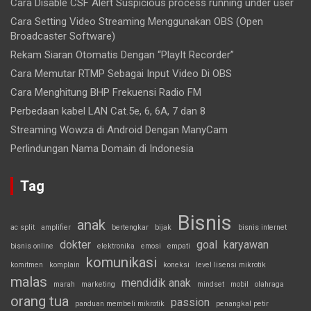
Cara Disable CSF Alert Suspicious process running under user
Cara Setting Video Streaming Menggunakan OBS (Open
Broadcaster Software)
Rekam Siaran Otomatis Dengan “PlayIt Recorder”
Cara Memutar RTMP Sebagai Input Video Di OBS
Cara Menghitung BHP Frekuensi Radio FM
Perbedaan kabel LAN Cat.5e, 6, 6A, 7 dan 8
Streaming Wowza di Android Dengan ManyCam
Perlindungan Nama Domain di Indonesia
Tag
Bisnis
anak
ac split
amplifier
bertengkar
bijak
bisnis internet
dokter
goal
karyawan
bisnis online
elektronika
emosi
empati
komunikasi
komitmen
komplain
koneksi
level lisensi mikrotik
malas
mendidik anak
marah
marketing
mindset
mobil
olahraga
orang tua
passion
panduan membeli mikrotik
penangkal petir