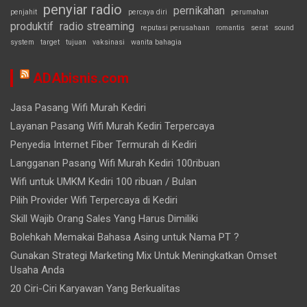
penyiar radio
pernikahan
penjahit
percaya diri
perumahan
produktif
radio streaming
reputasi perusahaan
romantis
serat
sound
system
target
tujuan
vaksinasi
wanita bahagia
ADAbisnis.com
Jasa Pasang Wifi Murah Kediri
Layanan Pasang Wifi Murah Kediri Terpercaya
Penyedia Internet Fiber Termurah di Kediri
Langganan Pasang Wifi Murah Kediri 100ribuan
Wifi untuk UMKM Kediri 100 ribuan / Bulan
Pilih Provider Wifi Terpercaya di Kediri
Skill Wajib Orang Sales Yang Harus Dimiliki
Bolehkah Memakai Bahasa Asing untuk Nama PT ?
Gunakan Strategi Marketing Mix Untuk Meningkatkan Omset
Usaha Anda
20 Ciri-Ciri Karyawan Yang Berkualitas