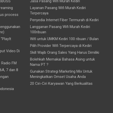
ioBOSS
Jasa Pasang Wifi Murah Kediri
treaming
Layanan Pasang Wifi Murah Kediri
Terpercaya
ous process
Penyedia Internet Fiber Termurah di Kediri
 Menggunakan
Langganan Pasang Wifi Murah Kediri
re)
100ribuan
“PlayIt
Wifi untuk UMKM Kediri 100 ribuan / Bulan
Pilih Provider Wifi Terpercaya di Kediri
ut Video Di
Skill Wajib Orang Sales Yang Harus Dimiliki
Bolehkah Memakai Bahasa Asing untuk
i Radio FM
Nama PT ?
6A, 7 dan 8
Gunakan Strategi Marketing Mix Untuk
engan
Meningkatkan Omset Usaha Anda
20 Ciri-Ciri Karyawan Yang Berkualitas
ndonesia