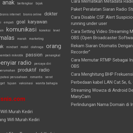
Cara Mematikan Metadata Rad
anak
bertengkar
bijak
Paket Peralatan Siaran Radio S
dokter
bisnis internet
bisnis online
Cara Disable CSF Alert Suspici
goal
karyawan
i
empati
running under user
komunikasi
ain
koneksi
level
Cara Setting Video Streaming
malas
OBS (Open Broadcaster Softwa
marah
marketing
orang
Rekam Siaran Otomatis Dengan 
ak
mindset
mobil
olahraga
Recorder”
passion
embeli mikrotik
penangkal
Cara Memutar RTMP Sebagai Inp
enyiar radio
percaya diri
OBS
produktif
radio
perumahan
Cara Menghitung BHP Frekuens
eputasi perusahaan
romantis
serat
Perbedaan kabel LAN Cat.5e, 6, 
rget
tujuan
vaksinasi
wanita bahagia
Streaming Wowza di Android D
ManyCam
snis.com
Perlindungan Nama Domain di I
Wifi Murah Kediri
ng Wifi Murah Kediri