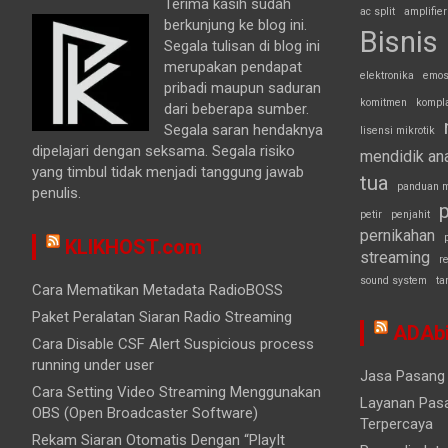
Terima kasih sudah
ac split
amplifier
berkunjung ke blog ini.
Bisnis
Segala tulisan di blog ini
merupakan pendapat
elektronika
emos
pribadi maupun saduran
komitmen
kompl
dari beberapa sumber.
Segala saran hendaknya
lisensi mikrotik
dipelajari dengan seksama. Segala risiko
mendidik an
yang timbul tidak menjadi tanggung jawab
tua
panduan m
penulis.
p
petir
penjahit
pernikahan
KLIKHOST.com
streaming
r
sound system
ta
Cara Mematikan Metadata RadioBOSS
Paket Peralatan Siaran Radio Streaming
ADAbi
Cara Disable CSF Alert Suspicious process
running under user
Jasa Pasang 
Cara Setting Video Streaming Menggunakan
Layanan Pasa
OBS (Open Broadcaster Software)
Terpercaya
Rekam Siaran Otomatis Dengan “PlayIt