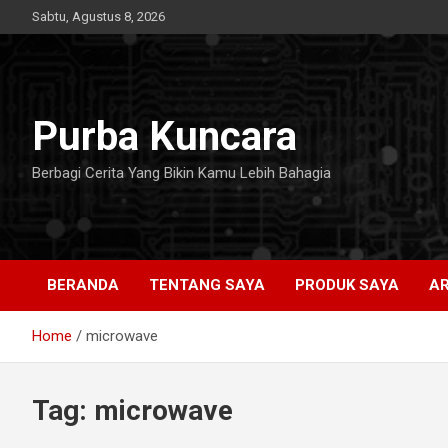
Skip
Sabtu, Agustus 8, 2026
to
content
Purba Kuncara
Berbagi Cerita Yang Bikin Kamu Lebih Bahagia
BERANDA
TENTANG SAYA
PRODUK SAYA
AR
Home
microwave
Tag:
microwave