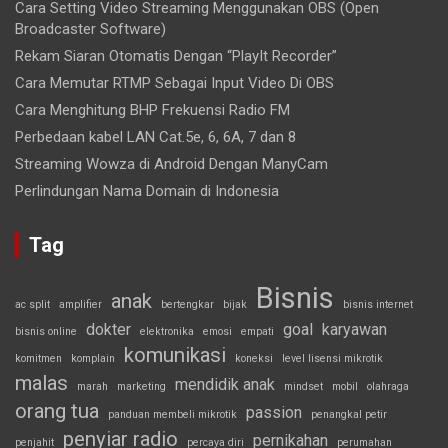
Cara Setting Video Streaming Menggunakan OBS (Open
Broadcaster Software)
Rekam Siaran Otomatis Dengan “PlayIt Recorder”
Cara Memutar RTMP Sebagai Input Video Di OBS
Cara Menghitung BHP Frekuensi Radio FM
Perbedaan kabel LAN Cat.5e, 6, 6A, 7 dan 8
Streaming Wowza di Android Dengan ManyCam
Perlindungan Nama Domain di Indonesia
Tag
Bisnis
anak
ac split
amplifier
bertengkar
bijak
bisnis internet
dokter
goal
karyawan
bisnis online
elektronika
emosi
empati
komunikasi
komitmen
komplain
koneksi
level lisensi mikrotik
malas
mendidik anak
marah
marketing
mindset
mobil
olahraga
orang tua
passion
panduan membeli mikrotik
penangkal petir
penyiar radio
pernikahan
penjahit
percaya diri
perumahan