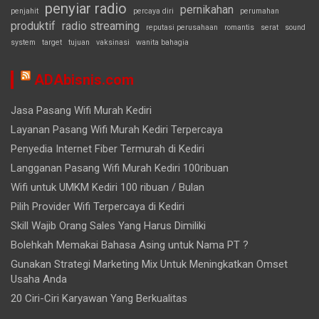
penyiar radio
pernikahan
penjahit
percaya diri
perumahan
produktif
radio streaming
reputasi perusahaan
romantis
serat
sound
system
target
tujuan
vaksinasi
wanita bahagia
ADAbisnis.com
Jasa Pasang Wifi Murah Kediri
Layanan Pasang Wifi Murah Kediri Terpercaya
Penyedia Internet Fiber Termurah di Kediri
Langganan Pasang Wifi Murah Kediri 100ribuan
Wifi untuk UMKM Kediri 100 ribuan / Bulan
Pilih Provider Wifi Terpercaya di Kediri
Skill Wajib Orang Sales Yang Harus Dimiliki
Bolehkah Memakai Bahasa Asing untuk Nama PT ?
Gunakan Strategi Marketing Mix Untuk Meningkatkan Omset
Usaha Anda
20 Ciri-Ciri Karyawan Yang Berkualitas