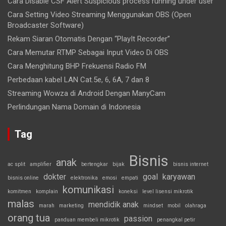
Cara Disable CSF Alert Suspicious process running under user
Cara Setting Video Streaming Menggunakan OBS (Open
Broadcaster Software)
Rekam Siaran Otomatis Dengan “PlayIt Recorder”
Cara Memutar RTMP Sebagai Input Video Di OBS
Cara Menghitung BHP Frekuensi Radio FM
Perbedaan kabel LAN Cat.5e, 6, 6A, 7 dan 8
Streaming Wowza di Android Dengan ManyCam
Perlindungan Nama Domain di Indonesia
Tag
Bisnis
anak
ac split
amplifier
bertengkar
bijak
bisnis internet
dokter
goal
karyawan
bisnis online
elektronika
emosi
empati
komunikasi
komitmen
komplain
koneksi
level lisensi mikrotik
malas
mendidik anak
marah
marketing
mindset
mobil
olahraga
orang tua
passion
panduan membeli mikrotik
penangkal petir