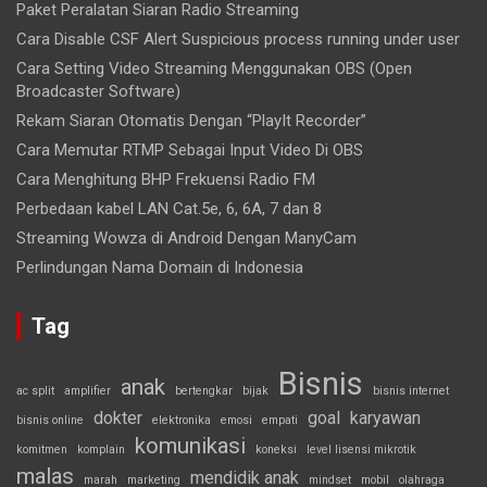
Paket Peralatan Siaran Radio Streaming
Cara Disable CSF Alert Suspicious process running under user
Cara Setting Video Streaming Menggunakan OBS (Open
Broadcaster Software)
Rekam Siaran Otomatis Dengan “PlayIt Recorder”
Cara Memutar RTMP Sebagai Input Video Di OBS
Cara Menghitung BHP Frekuensi Radio FM
Perbedaan kabel LAN Cat.5e, 6, 6A, 7 dan 8
Streaming Wowza di Android Dengan ManyCam
Perlindungan Nama Domain di Indonesia
Tag
Bisnis
anak
ac split
amplifier
bertengkar
bijak
bisnis internet
dokter
goal
karyawan
bisnis online
elektronika
emosi
empati
komunikasi
komitmen
komplain
koneksi
level lisensi mikrotik
malas
mendidik anak
marah
marketing
mindset
mobil
olahraga