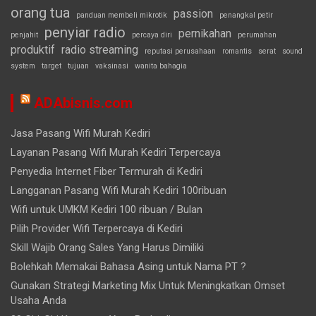
orang tua
passion
panduan membeli mikrotik
penangkal petir
penyiar radio
pernikahan
penjahit
percaya diri
perumahan
produktif
radio streaming
reputasi perusahaan
romantis
serat
sound
system
target
tujuan
vaksinasi
wanita bahagia
ADAbisnis.com
Jasa Pasang Wifi Murah Kediri
Layanan Pasang Wifi Murah Kediri Terpercaya
Penyedia Internet Fiber Termurah di Kediri
Langganan Pasang Wifi Murah Kediri 100ribuan
Wifi untuk UMKM Kediri 100 ribuan / Bulan
Pilih Provider Wifi Terpercaya di Kediri
Skill Wajib Orang Sales Yang Harus Dimiliki
Bolehkah Memakai Bahasa Asing untuk Nama PT ?
Gunakan Strategi Marketing Mix Untuk Meningkatkan Omset
Usaha Anda