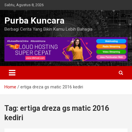
Skip
Sabtu, Agustus 8, 2026
to
content
Purba Kuncara
Berbagi Cerita Yang Bikin Kamu Lebih Bahagia
Home
ertiga dreza gs matic 2016 kediri
Tag:
ertiga dreza gs matic 2016
kediri