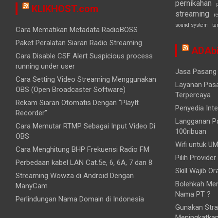
pernikahan
KLIKHOST.com
streaming
r
sound system
ta
Cara Mematikan Metadata RadioBOSS
Paket Peralatan Siaran Radio Streaming
ADAbi
Cara Disable CSF Alert Suspicious process
running under user
Jasa Pasang 
Cara Setting Video Streaming Menggunakan
Layanan Pasa
OBS (Open Broadcaster Software)
Terpercaya
Rekam Siaran Otomatis Dengan “PlayIt
Penyedia Inte
Recorder”
Langganan Pa
Cara Memutar RTMP Sebagai Input Video Di
100ribuan
OBS
Wifi untuk UM
Cara Menghitung BHP Frekuensi Radio FM
Pilih Provider
Perbedaan kabel LAN Cat.5e, 6, 6A, 7 dan 8
Skill Wajib O
Streaming Wowza di Android Dengan
Bolehkah Mem
ManyCam
Nama PT ?
Perlindungan Nama Domain di Indonesia
Gunakan Stra
Meningkatka