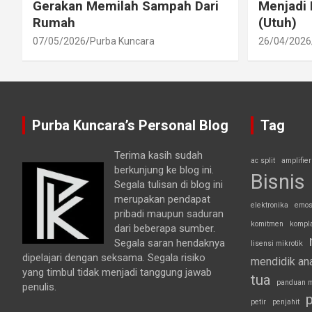
Gerakan Memilah Sampah Dari
Menjadi 
Rumah
(Utuh)
07/05/2026
Purba Kuncara
26/04/2026
Purba Kuncara’s Personal Blog
Tag
Terima kasih sudah
ac split
amplifier
berkunjung ke blog ini.
Bisnis
Segala tulisan di blog ini
merupakan pendapat
elektronika
emos
pribadi maupun saduran
komitmen
kompl
dari beberapa sumber.
Segala saran hendaknya
lisensi mikrotik
dipelajari dengan seksama. Segala risiko
mendidik an
yang timbul tidak menjadi tanggung jawab
tua
panduan m
penulis.
p
petir
penjahit