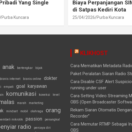
Pribadi Yang Single
Biaya Perpanjangan SI
di Satpas Kediri Kota
Purba Kuncara
25/04/2026
Purba Kuncara
KLIKHOST
Cara Mematikan Metadata Rad
anak
bertengkar
bijak
Paket Peralatan Siaran Radio S
dokter
bisnis internet
bisnis online
Cara Disable CSF Alert Suspici
goal
karyawan
i
empati
running under user
komunikasi
ain
koneksi
level
Cara Setting Video Streaming
malas
OBS (Open Broadcaster Softwa
marah
marketing
orang
Rekam Siaran Otomatis Dengan 
ak
mindset
mobil
olahraga
Recorder”
passion
embeli mikrotik
penangkal
Cara Memutar RTMP Sebagai Inp
enyiar radio
percaya diri
OBS