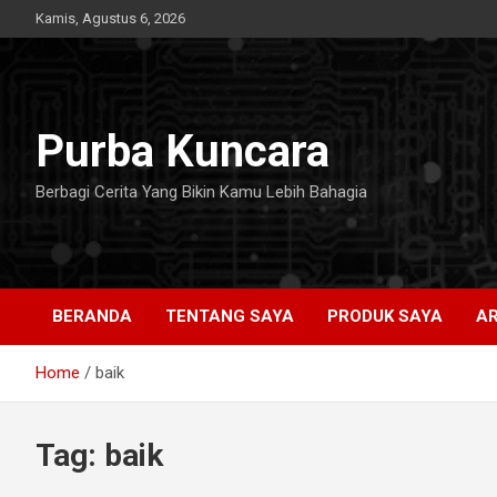
Skip
Kamis, Agustus 6, 2026
to
content
Purba Kuncara
Berbagi Cerita Yang Bikin Kamu Lebih Bahagia
BERANDA
TENTANG SAYA
PRODUK SAYA
AR
Home
baik
Tag:
baik