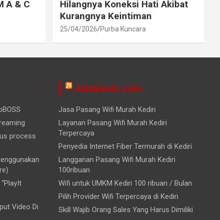
M A & C
Hilangnya Koneksi Hati Akibat
Kurangnya Keintiman
25/04/2026
Purba Kuncara
Adabisnis.com
ioBOSS
Jasa Pasang Wifi Murah Kediri
treaming
Layanan Pasang Wifi Murah Kediri
Terpercaya
ous process
Penyedia Internet Fiber Termurah di Kediri
 Menggunakan
Langganan Pasang Wifi Murah Kediri
re)
100ribuan
“PlayIt
Wifi untuk UMKM Kediri 100 ribuan / Bulan
Pilih Provider Wifi Terpercaya di Kediri
ut Video Di
Skill Wajib Orang Sales Yang Harus Dimiliki