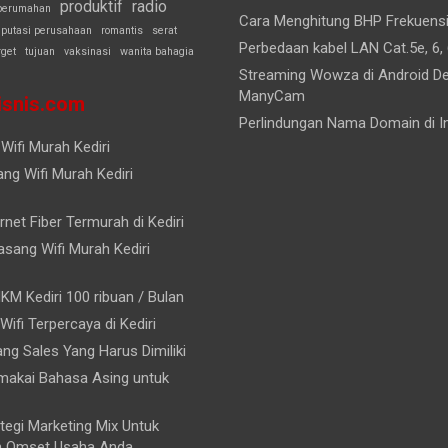
produktif
radio
perumahan
Cara Menghitung BHP Frekuens
eputasi perusahaan
romantis
serat
Perbedaan kabel LAN Cat.5e, 6, 
rget
tujuan
vaksinasi
wanita bahagia
Streaming Wowza di Android D
ManyCam
snis.com
Perlindungan Nama Domain di I
Wifi Murah Kediri
ng Wifi Murah Kediri
rnet Fiber Termurah di Kediri
sang Wifi Murah Kediri
KM Kediri 100 ribuan / Bulan
 Wifi Terpercaya di Kediri
rang Sales Yang Harus Dimiliki
akai Bahasa Asing untuk
tegi Marketing Mix Untuk
n Omset Usaha Anda