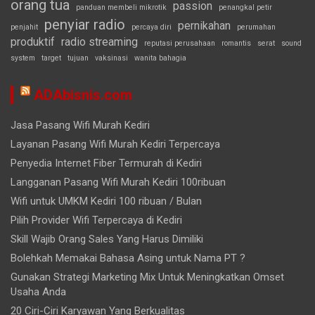
orang tua
passion
panduan membeli mikrotik
penangkal petir
penyiar radio
pernikahan
penjahit
percaya diri
perumahan
produktif
radio streaming
reputasi perusahaan
romantis
serat
sound
system
target
tujuan
vaksinasi
wanita bahagia
ADAbisnis.com
Jasa Pasang Wifi Murah Kediri
Layanan Pasang Wifi Murah Kediri Terpercaya
Penyedia Internet Fiber Termurah di Kediri
Langganan Pasang Wifi Murah Kediri 100ribuan
Wifi untuk UMKM Kediri 100 ribuan / Bulan
Pilih Provider Wifi Terpercaya di Kediri
Skill Wajib Orang Sales Yang Harus Dimiliki
Bolehkah Memakai Bahasa Asing untuk Nama PT ?
Gunakan Strategi Marketing Mix Untuk Meningkatkan Omset
Usaha Anda
20 Ciri-Ciri Karyawan Yang Berkualitas