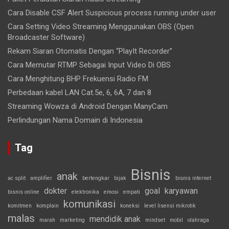
Cara Disable CSF Alert Suspicious process running under user
Cara Setting Video Streaming Menggunakan OBS (Open
Broadcaster Software)
Rekam Siaran Otomatis Dengan “PlayIt Recorder”
Cara Memutar RTMP Sebagai Input Video Di OBS
Cara Menghitung BHP Frekuensi Radio FM
Perbedaan kabel LAN Cat.5e, 6, 6A, 7 dan 8
Streaming Wowza di Android Dengan ManyCam
Perlindungan Nama Domain di Indonesia
Tag
Bisnis
anak
ac split
amplifier
bertengkar
bijak
bisnis internet
dokter
goal
karyawan
bisnis online
elektronika
emosi
empati
komunikasi
komitmen
komplain
koneksi
level lisensi mikrotik
malas
mendidik anak
marah
marketing
mindset
mobil
olahraga