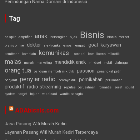
Perlindungan Nama Domain di Indonesia
Tag
Bisnis
anak
ac split
amplifier
bertengkar
bijak
bisnis internet
dokter
goal
karyawan
bisnis online
elektronika
emosi
empati
komunikasi
komitmen
komplain
koneksi
level lisensi mikrotik
malas
mendidik anak
marah
marketing
mindset
mobil
olahraga
orang tua
passion
panduan membeli mikrotik
penangkal petir
penyiar radio
pernikahan
penjahit
percaya diri
perumahan
produktif
radio streaming
reputasi perusahaan
romantis
serat
sound
system
target
tujuan
vaksinasi
wanita bahagia
ADAbisnis.com
Jasa Pasang Wifi Murah Kediri
Layanan Pasang Wifi Murah Kediri Terpercaya