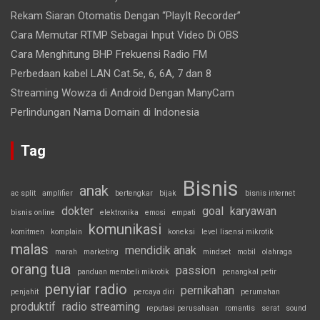
Rekam Siaran Otomatis Dengan “PlayIt Recorder”
Cara Memutar RTMP Sebagai Input Video Di OBS
Cara Menghitung BHP Frekuensi Radio FM
Perbedaan kabel LAN Cat.5e, 6, 6A, 7 dan 8
Streaming Wowza di Android Dengan ManyCam
Perlindungan Nama Domain di Indonesia
Tag
Bisnis
anak
ac split
amplifier
bertengkar
bijak
bisnis internet
dokter
goal
karyawan
bisnis online
elektronika
emosi
empati
komunikasi
komitmen
komplain
koneksi
level lisensi mikrotik
malas
mendidik anak
marah
marketing
mindset
mobil
olahraga
orang tua
passion
panduan membeli mikrotik
penangkal petir
penyiar radio
pernikahan
penjahit
percaya diri
perumahan
produktif
radio streaming
reputasi perusahaan
romantis
serat
sound