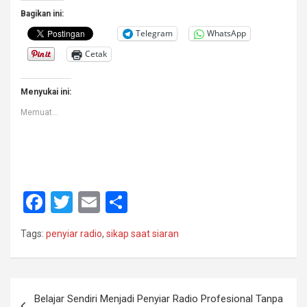
Bagikan ini:
Telegram
WhatsApp
Cetak
Menyukai ini:
Memuat...
F
T
E
S
a
wi
m
h
Tags:
penyiar radio
,
sikap saat siaran
ce
tt
ail
ar
b
er
e
o
Navigasi
Belajar Sendiri Menjadi Penyiar Radio Profesional Tanpa