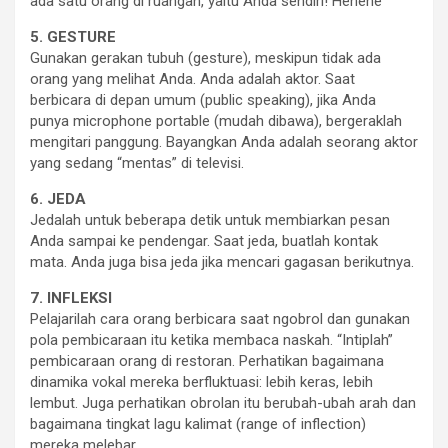
ada satu orang di ruangan, yaitu Anda sendiri! Hehehe
5. GESTURE
Gunakan gerakan tubuh (gesture), meskipun tidak ada
orang yang melihat Anda. Anda adalah aktor. Saat
berbicara di depan umum (public speaking), jika Anda
punya microphone portable (mudah dibawa), bergeraklah
mengitari panggung. Bayangkan Anda adalah seorang aktor
yang sedang “mentas” di televisi.
6. JEDA
Jedalah untuk beberapa detik untuk membiarkan pesan
Anda sampai ke pendengar. Saat jeda, buatlah kontak
mata. Anda juga bisa jeda jika mencari gagasan berikutnya.
7. INFLEKSI
Pelajarilah cara orang berbicara saat ngobrol dan gunakan
pola pembicaraan itu ketika membaca naskah. “Intiplah”
pembicaraan orang di restoran. Perhatikan bagaimana
dinamika vokal mereka berfluktuasi: lebih keras, lebih
lembut. Juga perhatikan obrolan itu berubah-ubah arah dan
bagaimana tingkat lagu kalimat (range of inflection)
mereka melebar.