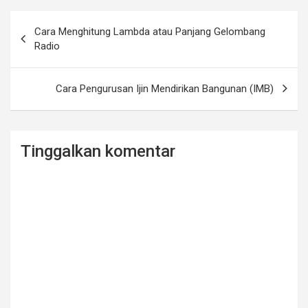
b
er
e
o
Navigasi
Cara Menghitung Lambda atau Panjang Gelombang
o
pos
Radio
k
Cara Pengurusan Ijin Mendirikan Bangunan (IMB)
Tinggalkan komentar