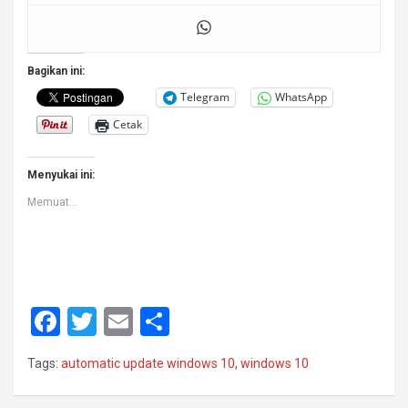
Bagikan ini:
Telegram
WhatsApp
Cetak
Menyukai ini:
Memuat...
F
T
E
S
a
wi
m
h
Tags:
automatic update windows 10
,
windows 10
ce
tt
ail
ar