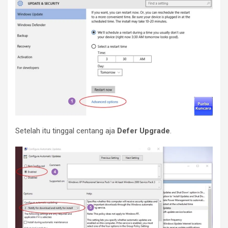
Setelah itu tinggal centang aja
Defer Upgrade
.