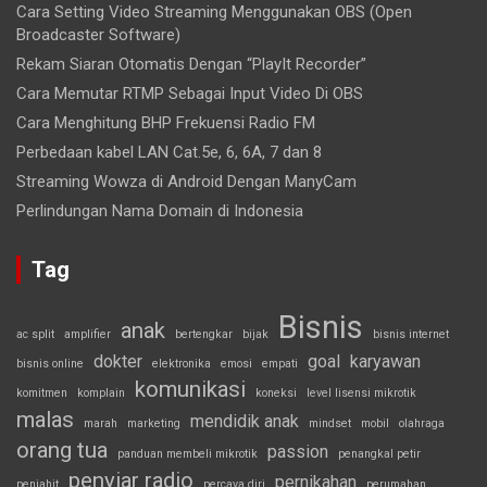
Cara Setting Video Streaming Menggunakan OBS (Open
Broadcaster Software)
Rekam Siaran Otomatis Dengan “PlayIt Recorder”
Cara Memutar RTMP Sebagai Input Video Di OBS
Cara Menghitung BHP Frekuensi Radio FM
Perbedaan kabel LAN Cat.5e, 6, 6A, 7 dan 8
Streaming Wowza di Android Dengan ManyCam
Perlindungan Nama Domain di Indonesia
Tag
Bisnis
anak
ac split
amplifier
bertengkar
bijak
bisnis internet
dokter
goal
karyawan
bisnis online
elektronika
emosi
empati
komunikasi
komitmen
komplain
koneksi
level lisensi mikrotik
malas
mendidik anak
marah
marketing
mindset
mobil
olahraga
orang tua
passion
panduan membeli mikrotik
penangkal petir
penyiar radio
pernikahan
penjahit
percaya diri
perumahan