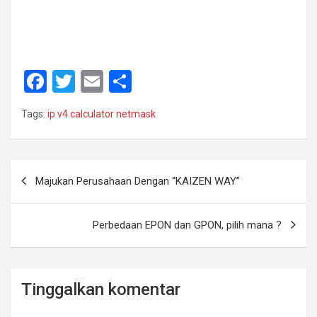
F
T
E
S
a
wi
m
h
Tags:
ip v4 calculator netmask
ce
tt
ail
ar
b
er
e
o
Navigasi
Majukan Perusahaan Dengan “KAIZEN WAY”
o
pos
k
Perbedaan EPON dan GPON, pilih mana ?
Tinggalkan komentar