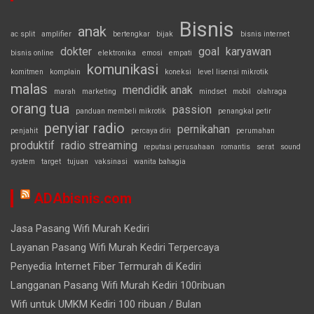
Bisnis
anak
ac split
amplifier
bertengkar
bijak
bisnis internet
dokter
goal
karyawan
bisnis online
elektronika
emosi
empati
komunikasi
komitmen
komplain
koneksi
level lisensi mikrotik
malas
mendidik anak
marah
marketing
mindset
mobil
olahraga
orang tua
passion
panduan membeli mikrotik
penangkal petir
penyiar radio
pernikahan
penjahit
percaya diri
perumahan
produktif
radio streaming
reputasi perusahaan
romantis
serat
sound
system
target
tujuan
vaksinasi
wanita bahagia
ADAbisnis.com
Jasa Pasang Wifi Murah Kediri
Layanan Pasang Wifi Murah Kediri Terpercaya
Penyedia Internet Fiber Termurah di Kediri
Langganan Pasang Wifi Murah Kediri 100ribuan
Wifi untuk UMKM Kediri 100 ribuan / Bulan