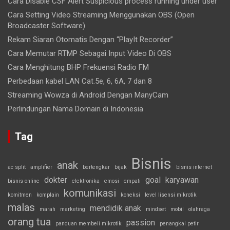
Cara Disable CSF Alert Suspicious process running under user
Cara Setting Video Streaming Menggunakan OBS (Open
Broadcaster Software)
Rekam Siaran Otomatis Dengan “PlayIt Recorder”
Cara Memutar RTMP Sebagai Input Video Di OBS
Cara Menghitung BHP Frekuensi Radio FM
Perbedaan kabel LAN Cat.5e, 6, 6A, 7 dan 8
Streaming Wowza di Android Dengan ManyCam
Perlindungan Nama Domain di Indonesia
Tag
Bisnis
anak
ac split
amplifier
bertengkar
bijak
bisnis internet
dokter
goal
karyawan
bisnis online
elektronika
emosi
empati
komunikasi
komitmen
komplain
koneksi
level lisensi mikrotik
malas
mendidik anak
marah
marketing
mindset
mobil
olahraga
orang tua
passion
panduan membeli mikrotik
penangkal petir