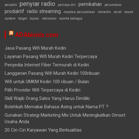
penyiar radio
pernikahan
penjahit
percaya diri
perumahan
produktif
radio streaming
reputasi perusahaan
romantis
serat
sound
system
target
tujuan
vaksinasi
wanita bahagia
ADAbisnis.com
Jasa Pasang Wifi Murah Kediri
Layanan Pasang Wifi Murah Kediri Terpercaya
Penyedia Internet Fiber Termurah di Kediri
Langganan Pasang Wifi Murah Kediri 100ribuan
Wifi untuk UMKM Kediri 100 ribuan / Bulan
Pilih Provider Wifi Terpercaya di Kediri
Skill Wajib Orang Sales Yang Harus Dimiliki
Bolehkah Memakai Bahasa Asing untuk Nama PT ?
Gunakan Strategi Marketing Mix Untuk Meningkatkan Omset
Usaha Anda
20 Ciri-Ciri Karyawan Yang Berkualitas