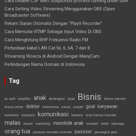
Cara Disable CSF Alert Suspicious process running under user
Cara Setting Video Streaming Menggunakan OBS (Open
Broadcaster Software)
Rekam Siaran Otomatis Dengan “PlayIt Recorder”
Cara Memutar RTMP Sebagai Input Video Di OBS
Cara Menghitung BHP Frekuensi Radio FM
Perbedaan kabel LAN Cat.5e, 6, 6A, 7 dan 8
Streaming Wowza di Android Dengan ManyCam
Perlindungan Nama Domain di Indonesia
Tag
Bisnis
anak
ac split
amplifier
bertengkar
bijak
bisnis internet
dokter
goal
karyawan
bisnis online
elektronika
emosi
empati
komunikasi
komitmen
komplain
koneksi
level lisensi mikrotik
malas
mendidik anak
marah
marketing
mindset
mobil
olahraga
orang tua
passion
panduan membeli mikrotik
penangkal petir