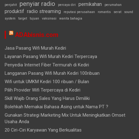
penyiar radio
pernikahan
penjahit
percaya diri
perumahan
produktif
radio streaming
reputasi perusahaan
romantis
serat
sound
system
target
tujuan
vaksinasi
wanita bahagia
ADAbisnis.com
Jasa Pasang Wifi Murah Kediri
Layanan Pasang Wifi Murah Kediri Terpercaya
Penyedia Internet Fiber Termurah di Kediri
Langganan Pasang Wifi Murah Kediri 100ribuan
Wifi untuk UMKM Kediri 100 ribuan / Bulan
Pilih Provider Wifi Terpercaya di Kediri
Skill Wajib Orang Sales Yang Harus Dimiliki
Bolehkah Memakai Bahasa Asing untuk Nama PT ?
Gunakan Strategi Marketing Mix Untuk Meningkatkan Omset
Usaha Anda
20 Ciri-Ciri Karyawan Yang Berkualitas