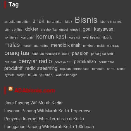
Tag
Bisnis
anak
ac split
amplifier
bertengkar
bijak
bisnis internet
dokter
goal
karyawan
bisnis online
elektronika
emosi
empati
komunikasi
komitmen
komplain
koneksi
level lisensi mikrotik
malas
mendidik anak
marah
marketing
mindset
mobil
olahraga
orang tua
passion
panduan membeli mikrotik
penangkal petir
penyiar radio
pernikahan
penjahit
percaya diri
perumahan
produktif
radio streaming
reputasi perusahaan
romantis
serat
sound
system
target
tujuan
vaksinasi
wanita bahagia
ADAbisnis.com
Jasa Pasang Wifi Murah Kediri
Layanan Pasang Wifi Murah Kediri Terpercaya
Penyedia Internet Fiber Termurah di Kediri
Langganan Pasang Wifi Murah Kediri 100ribuan