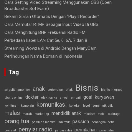
Cara Setting Video Streaming Menggunakan OBS (Open
Broadcaster Software)
Rekam Siaran Otomatis Dengan “PlayIt Recorder”
Cara Memutar RTMP Sebagai Input Video Di OBS
Cara Menghitung BHP Frekuensi Radio FM
Perbedaan kabel LAN Cat.5e, 6, 6A, 7 dan 8
Streaming Wowza di Android Dengan ManyCam
Perlindungan Nama Domain di Indonesia
Tag
Bisnis
anak
ac split
amplifier
bertengkar
bijak
bisnis internet
dokter
goal
karyawan
bisnis online
elektronika
emosi
empati
komunikasi
komitmen
komplain
koneksi
level lisensi mikrotik
malas
mendidik anak
marah
marketing
mindset
mobil
olahraga
orang tua
passion
panduan membeli mikrotik
penangkal petir
penyiar radio
pernikahan
penjahit
percaya diri
perumahan