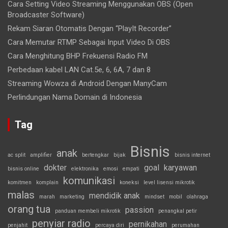
Cara Setting Video Streaming Menggunakan OBS (Open
Broadcaster Software)
Rekam Siaran Otomatis Dengan “PlayIt Recorder”
Cara Memutar RTMP Sebagai Input Video Di OBS
Cara Menghitung BHP Frekuensi Radio FM
Perbedaan kabel LAN Cat.5e, 6, 6A, 7 dan 8
Streaming Wowza di Android Dengan ManyCam
Perlindungan Nama Domain di Indonesia
Tag
Bisnis
anak
ac split
amplifier
bertengkar
bijak
bisnis internet
dokter
goal
karyawan
bisnis online
elektronika
emosi
empati
komunikasi
komitmen
komplain
koneksi
level lisensi mikrotik
malas
mendidik anak
marah
marketing
mindset
mobil
olahraga
orang tua
passion
panduan membeli mikrotik
penangkal petir
penyiar radio
pernikahan
penjahit
percaya diri
perumahan