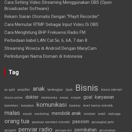
Cara Setting Video Streaming Menggunakan OBS (Open
Broadcaster Software)
Rekam Siaran Otomatis Dengan “PlayIt Recorder”
Cara Memutar RTMP Sebagai Input Video Di OBS
Cara Menghitung BHP Frekuensi Radio FM
Perbedaan kabel LAN Cat.5e, 6, 6A, 7 dan 8
Streaming Wowza di Android Dengan ManyCam
Perlindungan Nama Domain di Indonesia
Tag
Bisnis
anak
ac split
amplifier
bertengkar
bijak
bisnis internet
dokter
goal
karyawan
bisnis online
elektronika
emosi
empati
komunikasi
komitmen
komplain
koneksi
level lisensi mikrotik
malas
mendidik anak
marah
marketing
mindset
mobil
olahraga
orang tua
passion
panduan membeli mikrotik
penangkal petir
penyiar radio
pernikahan
penjahit
percaya diri
perumahan