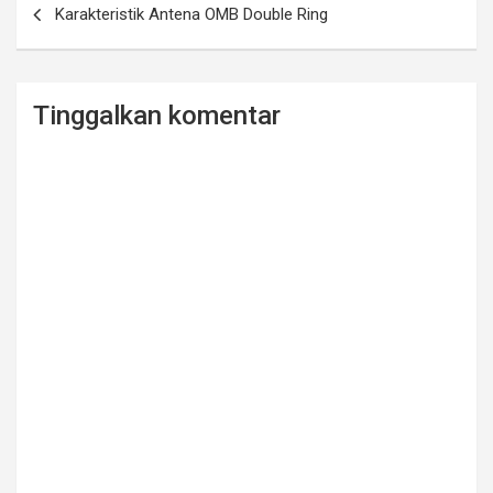
Karakteristik Antena OMB Double Ring
o
pos
o
k
Tinggalkan komentar