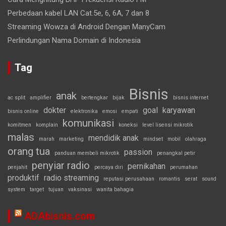
Perbedaan kabel LAN Cat.5e, 6, 6A, 7 dan 8
Streaming Wowza di Android Dengan ManyCam
Perlindungan Nama Domain di Indonesia
Tag
Bisnis
anak
ac split
amplifier
bertengkar
bijak
bisnis internet
dokter
goal
karyawan
bisnis online
elektronika
emosi
empati
komunikasi
komitmen
komplain
koneksi
level lisensi mikrotik
malas
mendidik anak
marah
marketing
mindset
mobil
olahraga
orang tua
passion
panduan membeli mikrotik
penangkal petir
penyiar radio
pernikahan
penjahit
percaya diri
perumahan
produktif
radio streaming
reputasi perusahaan
romantis
serat
sound
system
target
tujuan
vaksinasi
wanita bahagia
ADAbisnis.com