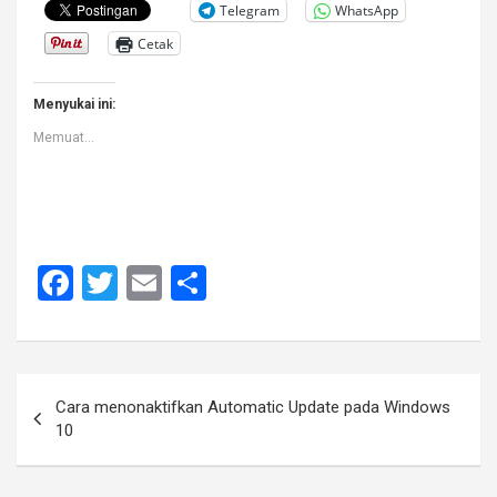
Telegram
WhatsApp
Cetak
Menyukai ini:
Memuat...
F
T
E
S
a
wi
m
h
ce
tt
ail
ar
b
er
e
Navigasi
Cara menonaktifkan Automatic Update pada Windows
o
pos
10
o
k