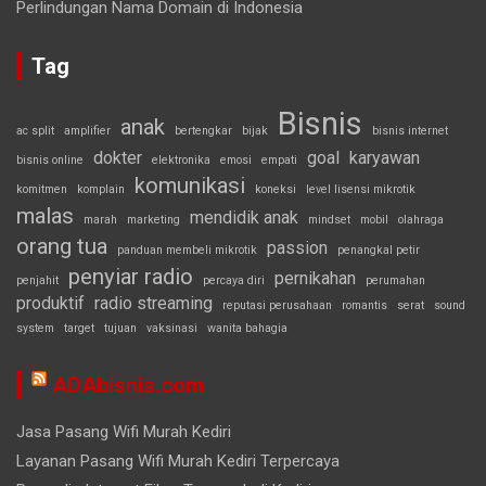
Perlindungan Nama Domain di Indonesia
Tag
Bisnis
anak
ac split
amplifier
bertengkar
bijak
bisnis internet
dokter
goal
karyawan
bisnis online
elektronika
emosi
empati
komunikasi
komitmen
komplain
koneksi
level lisensi mikrotik
malas
mendidik anak
marah
marketing
mindset
mobil
olahraga
orang tua
passion
panduan membeli mikrotik
penangkal petir
penyiar radio
pernikahan
penjahit
percaya diri
perumahan
produktif
radio streaming
reputasi perusahaan
romantis
serat
sound
system
target
tujuan
vaksinasi
wanita bahagia
ADAbisnis.com
Jasa Pasang Wifi Murah Kediri
Layanan Pasang Wifi Murah Kediri Terpercaya