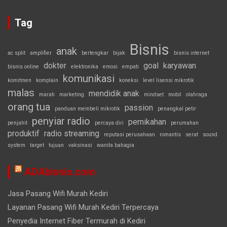
Tag
Bisnis
anak
ac split
amplifier
bertengkar
bijak
bisnis internet
dokter
goal
karyawan
bisnis online
elektronika
emosi
empati
komunikasi
komitmen
komplain
koneksi
level lisensi mikrotik
malas
mendidik anak
marah
marketing
mindset
mobil
olahraga
orang tua
passion
panduan membeli mikrotik
penangkal petir
penyiar radio
pernikahan
penjahit
percaya diri
perumahan
produktif
radio streaming
reputasi perusahaan
romantis
serat
sound
system
target
tujuan
vaksinasi
wanita bahagia
ADAbisnis.com
Jasa Pasang Wifi Murah Kediri
Layanan Pasang Wifi Murah Kediri Terpercaya
Penyedia Internet Fiber Termurah di Kediri