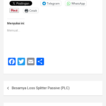
Telegram
WhatsApp
Cetak
Menyukai ini:
Memuat...
F
T
E
S
a
wi
m
h
ce
tt
ail
ar
b
er
e
Navigasi
Besarnya Loss Splitter Passive (PLC)
o
pos
o