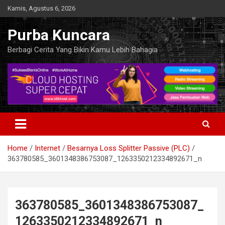
Skip
Kamis, Agustus 6, 2026
to
content
Purba Kuncara
Berbagi Cerita Yang Bikin Kamu Lebih Bahagia
Home
Internet
Besarnya Loss Splitter Passive (PLC)
363780585_3601348386753087_1263350212334892671_n
363780585_3601348386753087_
1263350212334892671_n